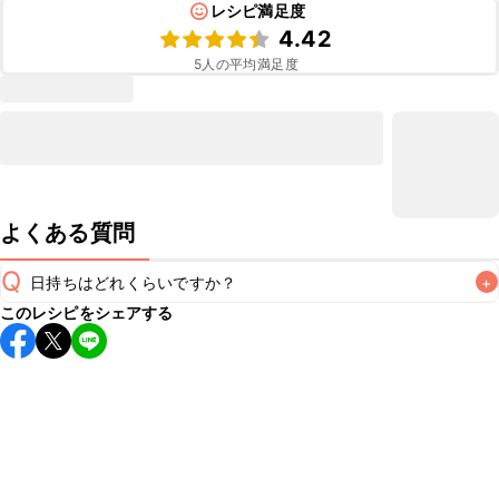
レシピ満足度
4.42
5
人の平均満足度
よくある質問
Q
日持ちはどれくらいですか？
+
このレシピをシェアする
保存期間は冷蔵で翌日中が目安です。なるべくお早めにお召
し上がりください。

A
※日持ちは目安です。
こちら
の注意事項をご確認の上、正し