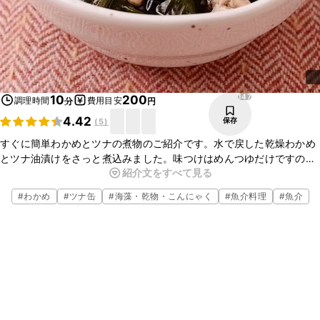
147
10
200
調理時間
費用目安
分
円
4.42
保存
(
5
)
すぐに簡単わかめとツナの煮物のご紹介です。水で戻した乾燥わかめ
とツナ油漬けをさっと煮込みました。味つけはめんつゆだけですの
紹介文をすべて見る
で、とても簡単ですよ。ぜひお試しください。
#
わかめ
#
ツナ缶
#
海藻・乾物・こんにゃく
#
魚介料理
#
魚介