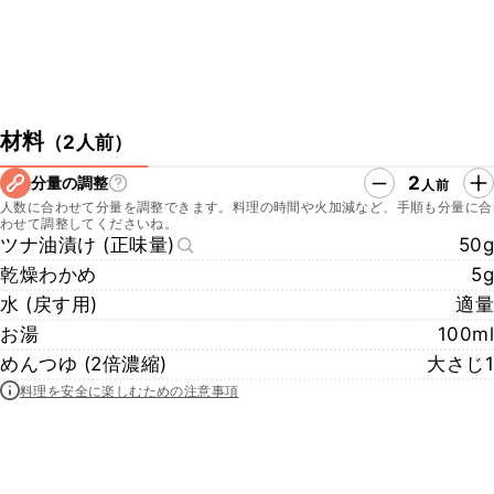
材料
（
2人前
）
2
分量の調整
人前
人数に合わせて分量を調整できます。料理の時間や火加減など、手順も分量に合
わせて調整してくださいね。
ツナ油漬け (正味量)
50g
乾燥わかめ
5g
水 (戻す用)
適量
お湯
100ml
めんつゆ (2倍濃縮)
大さじ1
料理を安全に楽しむための注意事項