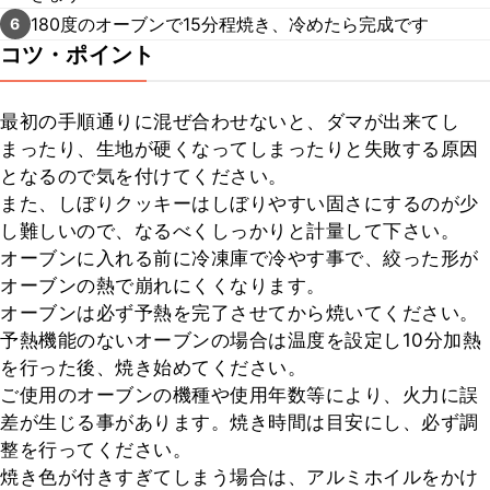
180度のオーブンで15分程焼き、冷めたら完成です
6
コツ・ポイント
最初の手順通りに混ぜ合わせないと、ダマが出来てし
まったり、生地が硬くなってしまったりと失敗する原因
となるので気を付けてください。

また、しぼりクッキーはしぼりやすい固さにするのが少
し難しいので、なるべくしっかりと計量して下さい。

オーブンに入れる前に冷凍庫で冷やす事で、絞った形が
オーブンの熱で崩れにくくなります。

オーブンは必ず予熱を完了させてから焼いてください。

予熱機能のないオーブンの場合は温度を設定し10分加熱
を行った後、焼き始めてください。

ご使用のオーブンの機種や使用年数等により、火力に誤
差が生じる事があります。焼き時間は目安にし、必ず調
整を行ってください。

焼き色が付きすぎてしまう場合は、アルミホイルをかけ