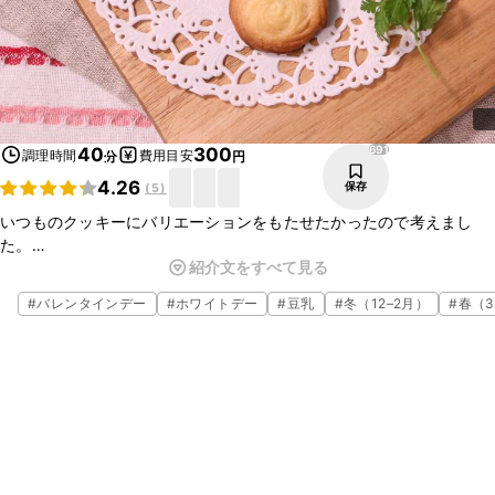
691
40
300
調理時間
費用目安
分
円
4.26
保存
(
5
)
いつものクッキーにバリエーションをもたせたかったので考えまし
た。
紹介文をすべて見る
型抜きクッキーだけでなく、しぼりクッキーを加えるだけで、食べる
時やお渡しする時の楽しみも増えますよ！豆乳だと罪悪感がないのも
#
バレンタインデー
#
ホワイトデー
#
豆乳
#
冬（12–2月）
#
春（3
嬉しいですね！