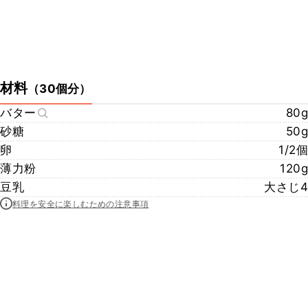
材料
（
30個分
）
バター
80g
砂糖
50g
卵
1/2個
薄力粉
120g
豆乳
大さじ4
料理を安全に楽しむための注意事項