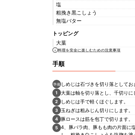
塩
粗挽き黒こしょう
無塩バター
トッピング
大葉
料理を安全に楽しむための注意事項
手順
しめじは石づきを切り落としてお
準備
大葉は軸を切り落とし、千切りに
1
しめじは手で軽くほぐします。
2
玉ねぎは粗みじん切りにします。
3
豚ロースは筋を包丁で切ります。
4
4、豚バラ肉、豚もも肉の片面に
5
し、粗挽き白こしょうを塩麹を塗