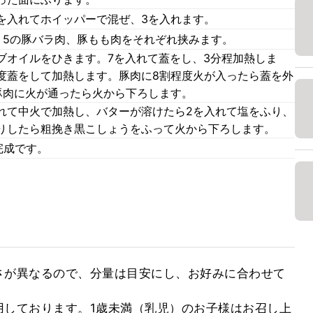
を入れてホイッパーで混ぜ、3を入れます。
、5の豚バラ肉、豚もも肉をそれぞれ挟みます。
ブオイルをひきます。7を入れて蓋をし、3分程加熱しま
度蓋をして加熱します。豚肉に8割程度火が入ったら蓋を外
豚肉に火が通ったら火から下ろします。
れて中火で加熱し、バターが溶けたら2を入れて塩をふり、
りしたら粗挽き黒こしょうをふって火から下ろします。
完成です。
さが異なるので、分量は目安にし、お好みに合わせて
用しております。1歳未満（乳児）のお子様はお召し上