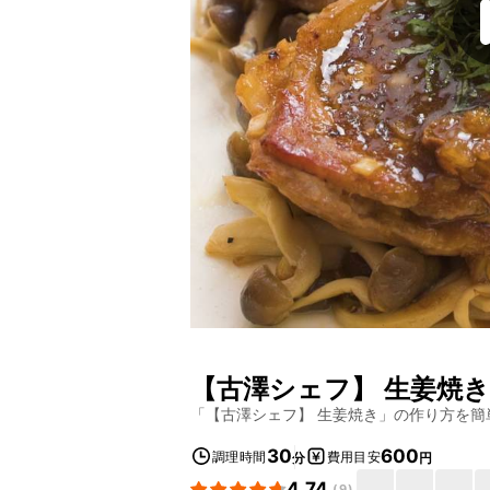
【古澤シェフ】 生姜焼き
「
【古澤シェフ】 生姜焼き
」の作り方を簡
30
600
調理時間
費用目安
分
円
4.74
(
9
)