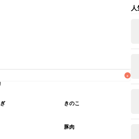
人
+
リ
なるべくお早めにお召し上がりください。

ねぎ
きのこ
豚肉