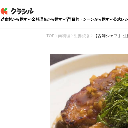
食材から探す
料理名から探す
目的・シーンから探す
公式レ
TOP
肉料理
生姜焼き
【古澤シェフ】 生