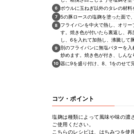
ボウルに玉ねぎ以外のタレの材料
6
5の豚ロースの塩麹を塗った面で
7
フライパンを中火で熱し、オリー
8
す。焼き色が付いたら裏返し、再
し、6を入れて加熱し、沸騰して
別のフライパンに無塩バターを入
9
炒めます。焼き色が付き、しんな
器に9を盛り付け、8、1をのせて
10
コツ・ポイント
塩麹は種類によって風味や味の濃
ご使用ください。

こちらのレシピは、はちみつを使