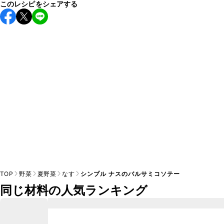
このレシピをシェアする
保存期間は冷蔵で翌日中が目安です。なるべくお早めにお召
し上がりください。

A
※日持ちは目安です。
こちら
の注意事項をご確認の上、正し
TOP
野菜
夏野菜
なす
シンプル ナスのバルサミコソテー
同じ材料の人気ランキング