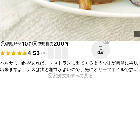
203
10
200
調理時間
費用目安
分
円
4.53
保存
(
8
)
バルサミコ酢があれば、レストランに出てくるような味が簡単に再現
出来ますよ。ナスは油と相性がよいので、先にオリーブオイルで炒め
紹介文をすべて見る
ることによってバルサミコ酢が引き立ち、ナスのとろける美味しさが
味わえます。ぜひ気軽に作ってみてください。