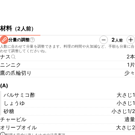
材料
（
2人前
）
2
分量の調整
人前
人数に合わせて分量を調整できます。料理の時間や火加減など、手順も分量に合
わせて調整してくださいね。
ナス
2本
ニンニク
1片
鷹の爪輪切り
少々
(A)
バルサミコ酢
大さじ1
しょうゆ
小さじ1
砂糖
小さじ1/2
チャービル
適量
オリーブオイル
大さじ2
料理を安全に楽しむための注意事項