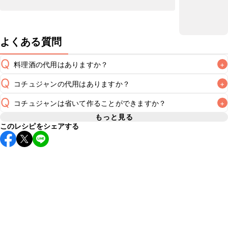
よくある質問
Q
料理酒の代用はありますか？
+
Q
コチュジャンの代用はありますか？
+
A
Q
コチュジャンは省いて作ることができますか？
+
A
コチュジャンの代用は
こちら
もっと見る
このレシピをシェアする
使用量が少ない場合は省いてもお作りいただけますが、メイ
ンの味付けとして使用している場合は省くと味がぼやける可
A
能性があるため、 
こちら
 の食材で味を調えて仕上げること