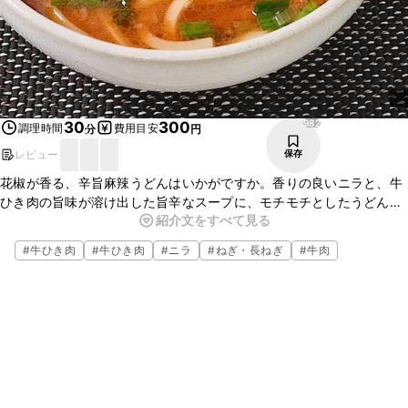
982
30
300
調理時間
費用目安
分
円
レビュー
保存
花椒が香る、辛旨麻辣うどんはいかがですか。香りの良いニラと、牛
ひき肉の旨味が溶け出した旨辛なスープに、モチモチとしたうどんが
紹介文をすべて見る
絡んで、とってもおいしいですよ。花椒の香りと辛味も効いていま
す。ぜひお試しください。
#
牛ひき肉
#
牛ひき肉
#
ニラ
#
ねぎ・長ねぎ
#
牛肉