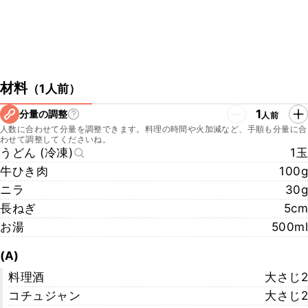
材料
（
1人前
）
1
分量の調整
人前
人数に合わせて分量を調整できます。料理の時間や火加減など、手順も分量に合
わせて調整してくださいね。
うどん (冷凍)
1玉
牛ひき肉
100g
ニラ
30g
長ねぎ
5cm
お湯
500ml
(A)
料理酒
大さじ2
コチュジャン
大さじ2