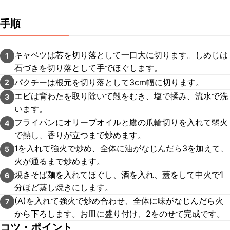
手順
キャベツは芯を切り落として一口大に切ります。しめじは
1
石づきを切り落として手でほぐします。
パクチーは根元を切り落として3cm幅に切ります。
2
エビは背わたを取り除いて殻をむき、塩で揉み、流水で洗
3
います。
フライパンにオリーブオイルと鷹の爪輪切りを入れて弱火
4
で熱し、香りが立つまで炒めます。
1を入れて強火で炒め、全体に油がなじんだら3を加えて、
5
火が通るまで炒めます。
焼きそば麺を入れてほぐし、酒を入れ、蓋をして中火で1
6
分ほど蒸し焼きにします。
(A)を入れて強火で炒め合わせ、全体に味がなじんだら火
7
から下ろします。お皿に盛り付け、2をのせて完成です。
コツ・ポイント