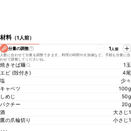
材料
（
1人前
）
1
分量の調整
人前
人数に合わせて分量を調整できます。料理の時間や火加減など、手順も分量に合
わせて調整してくださいね。
焼きそば麺
1玉
エビ (殻付き)
4尾
塩
少々
キャベツ
100g
しめじ
50g
パクチー
20g
酒
大さじ1
鷹の爪輪切り
小さじ1