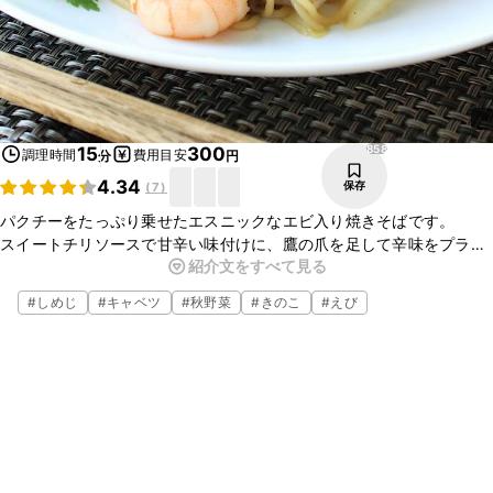
858
15
300
調理時間
費用目安
分
円
4.34
保存
(
7
)
パクチーをたっぷり乗せたエスニックなエビ入り焼きそばです。
スイートチリソースで甘辛い味付けに、鷹の爪を足して辛味をプラス
紹介文をすべて見る
しています。
野菜たっぷりでさっぱり食べられる、エスニック焼きそばぜひお試し
#
しめじ
#
キャベツ
#
秋野菜
#
きのこ
#
えび
ください。