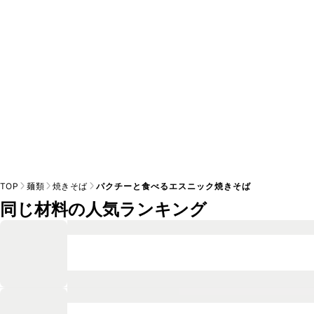
※日持ちは目安です。
こちら
の注意事項をご確認の上、正し
TOP
麺類
焼きそば
パクチーと食べるエスニック焼きそば
同じ材料の人気ランキング