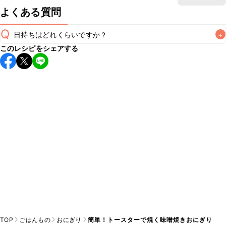
よくある質問
Q
日持ちはどれくらいですか？
+
このレシピをシェアする
保存期間は冷蔵で当日中が目安です。なるべくお早めにお召
し上がりください。

A
※日持ちは目安です。
こちら
の注意事項をご確認の上、正し
TOP
ごはんもの
おにぎり
簡単！トースターで焼く味噌焼きおにぎり