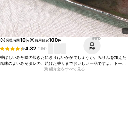
12.3K
10
100
調理時間
費用目安
分
円
4.32
保存
(
156
)
香ばしいみそ味の焼きおにぎりはいかがでしょうか。みりんを加えた
風味のよいみそダレの、焼けた香りまでおいしい一品ですよ。トース
紹介文をすべて見る
ターで簡単にできるのもうれしいポイント。朝ごはんや夜食などにお
すすめです。