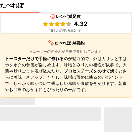
たべれぽ
レシピ満足度
4.32
156
人の平均満足度
たべれぽ AI要約
※ユーザーの声をAIが自動で要約しています
トースターだけで手軽に作れる
のが魅力的で、外はカリッと中は
ホクホクの食感が楽しめます。味噌とみりんの相性が抜群で、大
葉や炒りごまを混ぜ込んだり、
プロセスチーズをのせて焼く
とさ
らに美味しさアップ。ただし、味噌は薄めに塗るのがポイント
で、しっかり味がついて香ばしい風味が食欲をそそります。朝食
やお弁当のおかずにもぴったりの一品です。