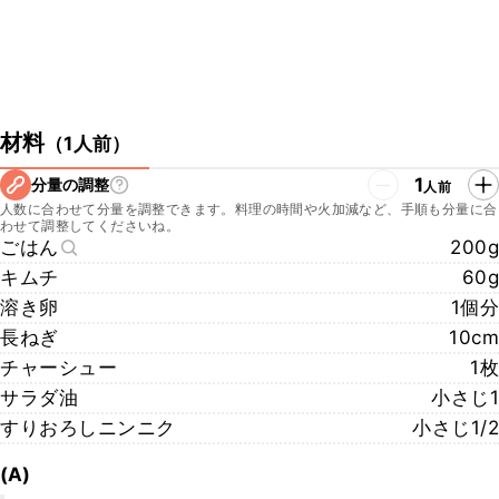
材料
（
1人前
）
1
分量の調整
人前
人数に合わせて分量を調整できます。料理の時間や火加減など、手順も分量に合
わせて調整してくださいね。
ごはん
200g
キムチ
60g
溶き卵
1個分
長ねぎ
10cm
チャーシュー
1枚
サラダ油
小さじ1
すりおろしニンニク
小さじ1/2
(A)