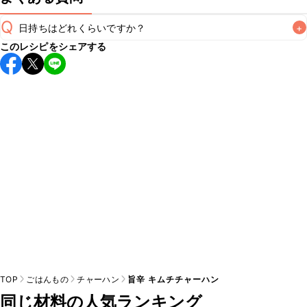
Q
日持ちはどれくらいですか？
+
このレシピをシェアする
保存期間は冷蔵で当日中が目安です。なるべくお早めにお召
し上がりください。

A
※日持ちは目安です。
こちら
の注意事項をご確認の上、正し
TOP
ごはんもの
チャーハン
旨辛 キムチチャーハン
同じ材料の人気ランキング