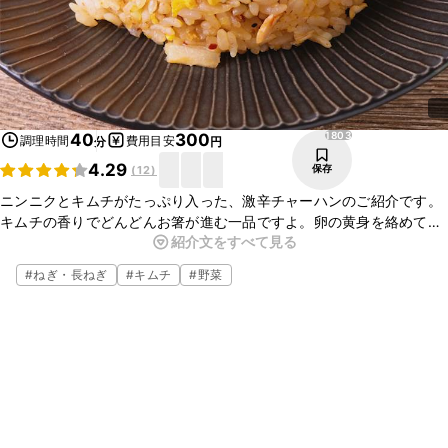
1803
40
300
調理時間
費用目安
分
円
4.29
保存
(
12
)
ニンニクとキムチがたっぷり入った、激辛チャーハンのご紹介です。
キムチの香りでどんどんお箸が進む一品ですよ。卵の黄身を絡めて召
紹介文をすべて見る
し上がっていただくことで、マイルドな味わいになってとても美味し
いですよ。この機会に是非作ってみて下さいね。
#
ねぎ・長ねぎ
#
キムチ
#
野菜