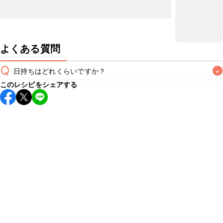
よくある質問
Q
日持ちはどれくらいですか？
+
このレシピをシェアする
保存期間は冷蔵で翌日中が目安です。なるべくお早めにお召
し上がりください。

A
※日持ちは目安です。
こちら
の注意事項をご確認の上、正し