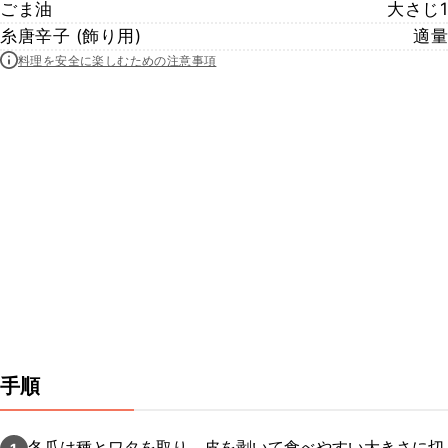
ごま油
大さじ1
糸唐辛子 (飾り用)
適量
料理を安全に楽しむための注意事項
手順
冬瓜は種とワタを取り、皮を剥いて食べやすい大きさに切