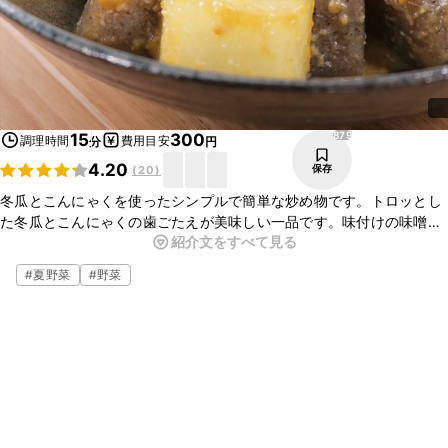
879
15
300
調理時間
費用目安
分
円
4.20
保存
(
20
)
冬瓜とこんにゃくを使ったシンプルで簡単な炒め物です。トロッとし
た冬瓜とこんにゃくの歯ごたえが美味しい一品です。味付けの味噌と
紹介文をすべて見る
の相性も抜群でごはんのお供にもおつまみにもぴったりなので、ぜひ
作ってみてくださいね。
#
夏野菜
#
野菜