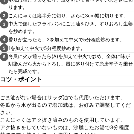
1
ります。
こんにゃくは縦半分に切り、さらに3cm幅に切ります。
2
中火で熱したフライパンにごま油をひき、すりおろし生姜
3
を炒めます。
香りが立ったら、2を加えて中火で5分程度炒めます。
4
1を加えて中火で5分程度炒めます。
5
冬瓜に火が通ったら(A)を加えて中火で炒め、全体に味が
6
馴染んだら火から下ろし、器に盛り付けて糸唐辛子を乗せ
たら完成です。
コツ・ポイント
ごま油がない場合はサラダ油でも代用いただけます。

冬瓜から水が出るので塩加減は、お好みで調整してくだ
さい。

こんにゃくはアク抜き済みのものを使用しています。

アク抜きをしていないものは、沸騰したお湯で3分程度