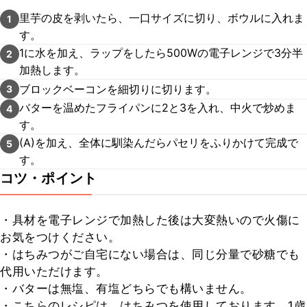
里芋の皮を剥いたら、一口サイズに切り、ボウルに入れま
1
す。
1に水を加え、ラップをしたら500Wの電子レンジで3分半
2
加熱します。
ブロックベーコンを細切りに切ります。
3
バターを温めたフライパンに2と3を入れ、中火で炒めま
4
す。
(A)を加え、全体に馴染んだらパセリをふりかけて完成で
5
す。
コツ・ポイント
・具材を電子レンジで加熱した後は大変熱いので火傷に
お気をつけください。

・はちみつがご自宅にない場合は、同じ分量で砂糖でも
代用いただけます。

・バターは無塩、有塩どちらでも構いません。

・こちらのレシピは、はちみつを使用しております。1歳