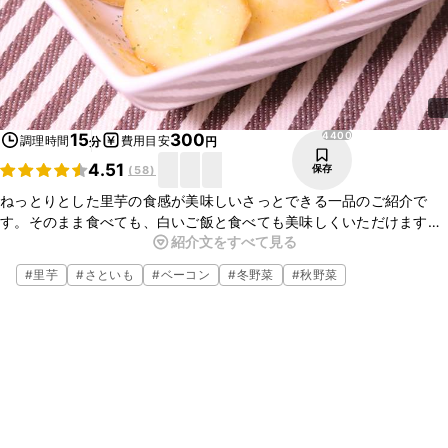
4400
15
300
調理時間
費用目安
分
円
4.51
保存
(
58
)
ねっとりとした里芋の食感が美味しいさっとできる一品のご紹介で
す。そのまま食べても、白いご飯と食べても美味しくいただけます。
紹介文をすべて見る
ガーリック醤油の味付けがクセになる美味しさです！ぜひこの機会に
お試しください。
#
里芋
#
さといも
#
ベーコン
#
冬野菜
#
秋野菜