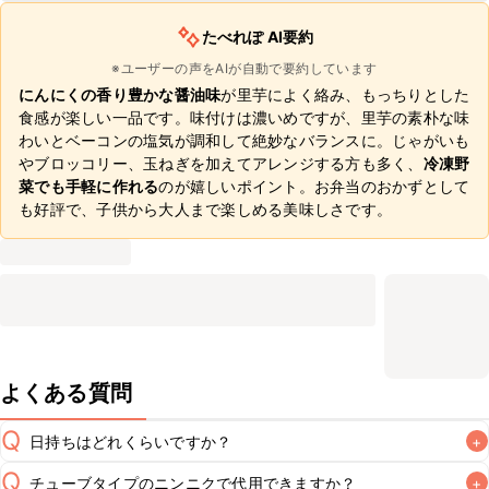
たべれぽ AI要約
※ユーザーの声をAIが自動で要約しています
にんにくの香り豊かな醤油味
が里芋によく絡み、もっちりとした
食感が楽しい一品です。味付けは濃いめですが、里芋の素朴な味
わいとベーコンの塩気が調和して絶妙なバランスに。じゃがいも
やブロッコリー、玉ねぎを加えてアレンジする方も多く、
冷凍野
菜でも手軽に作れる
のが嬉しいポイント。お弁当のおかずとして
も好評で、子供から大人まで楽しめる美味しさです。
よくある質問
Q
日持ちはどれくらいですか？
+
Q
チューブタイプのニンニクで代用できますか？
+