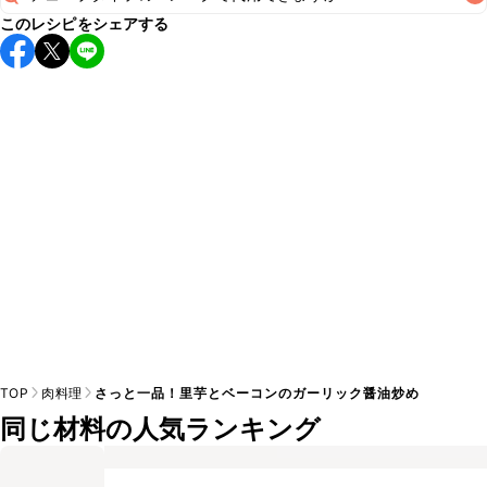
保存期間は冷蔵で翌日中が目安です。なるべくお早めにお召
このレシピをシェアする
し上がりください。

A
チューブタイプのニンニクを使用してもお作りいただけま
A
す。小さじ1を目安に加え、お好みの風味になるようご調節く
※日持ちは目安です。
こちら
の注意事項をご確認の上、正し
TOP
肉料理
さっと一品！里芋とベーコンのガーリック醤油炒め
同じ材料の人気ランキング