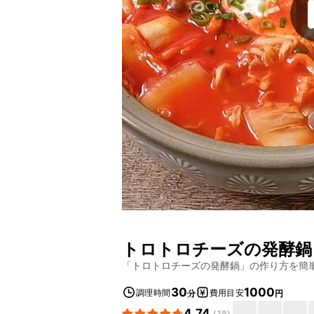
トロトロチーズの発酵鍋
「
トロトロチーズの発酵鍋
」の作り方を簡
30
1000
調理時間
費用目安
分
円
4.74
(
19
)