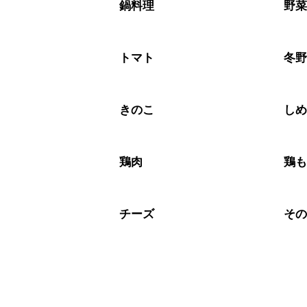
※日持ちは目安です。
こちら
鍋料理
野
トマト
冬
きのこ
し
鶏肉
鶏
チーズ
そ