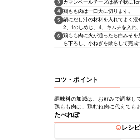
カマンベールチーズは格子状に1
3
鶏もも肉は一口大に切ります。
4
鍋にだし汁の材料を入れてよく混
5
2、1のしめじ、4、キムチを入れ
鶏もも肉に火が通ったら白みそを
6
ら下ろし、小ねぎを散らして完成
コツ・ポイント
調味料の加減は、お好みで調整して
鶏もも肉は、鶏むね肉に代えても
たべれぽ
レシ