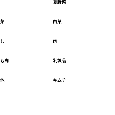
菜
夏野菜
野菜
白菜
めじ
肉
もも肉
乳製品
の他
キムチ