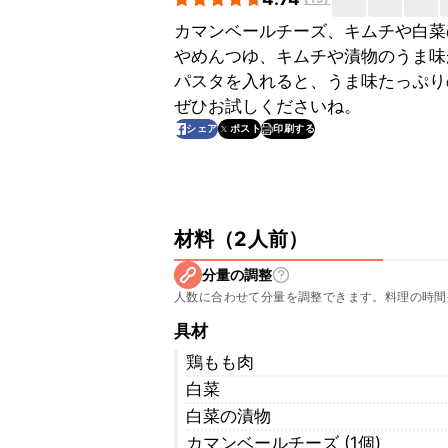
カマンベールチーズ、キムチや白菜
やめんつゆ、キムチや漬物のうま味
パスタを入れると、うま味たっぷり
ぜひお試しくださいね。
印刷する
シェア
ポスト
材料
（
2人前
）
分量の調整
人数に合わせて分量を調整できます。料理の時間
具材
鶏もも肉
白菜
白菜の漬物
カマンベールチーズ (1個)