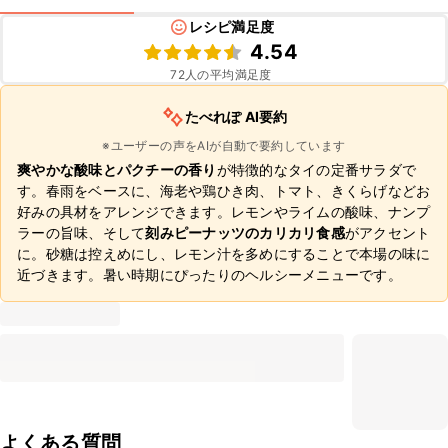
レシピ満足度
4.54
72
人の平均満足度
たべれぽ AI要約
※ユーザーの声をAIが自動で要約しています
爽やかな酸味とパクチーの香り
が特徴的なタイの定番サラダで
す。春雨をベースに、海老や鶏ひき肉、トマト、きくらげなどお
好みの具材をアレンジできます。レモンやライムの酸味、ナンプ
ラーの旨味、そして
刻みピーナッツのカリカリ食感
がアクセント
に。砂糖は控えめにし、レモン汁を多めにすることで本場の味に
近づきます。暑い時期にぴったりのヘルシーメニューです。
よくある質問