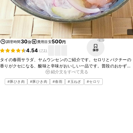
2161
30
500
調理時間
費用目安
分
円
4.54
保存
(
72
)
タイの春雨サラダ、ヤムウンセンのご紹介です。セロリとパクチーの
香りがクセになる、酸味と辛味がおいしい一品です。普段のおかずに
紹介文をすべて見る
はもちろん、ちょっとしたおもてなしにもおすすめです。彩りもよ
く、食卓が華やかになりますよ。ぜひお試しくださいね。
#
豚ひき肉
#
豚ひき肉
#
春雨
#
玉ねぎ
#
セロリ