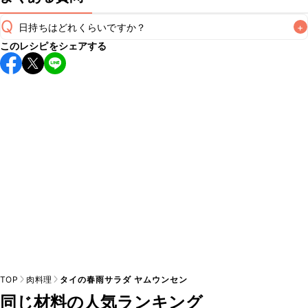
Q
日持ちはどれくらいですか？
+
このレシピをシェアする
保存期間は冷蔵で当日中が目安です。なるべくお早めにお召
し上がりください。

A
※日持ちは目安です。
こちら
の注意事項をご確認の上、正し
TOP
肉料理
タイの春雨サラダ ヤムウンセン
同じ材料の人気ランキング