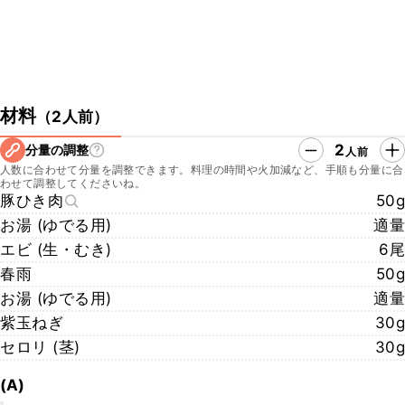
材料
（
2人前
）
2
分量の調整
人前
人数に合わせて分量を調整できます。料理の時間や火加減など、手順も分量に合
わせて調整してくださいね。
豚ひき肉
50g
お湯 (ゆでる用)
適量
エビ (生・むき)
6尾
春雨
50g
お湯 (ゆでる用)
適量
紫玉ねぎ
30g
セロリ (茎)
30g
(A)