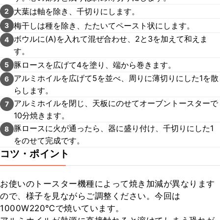
大葉は軸を除き、千切りにします。
2
梅干しは種を除き、たたいてペースト状にします。
3
ボウルに(A)を入れて混ぜ合わせ、2と3を加えて和えま
4
す。
豚ロースを広げて4を塗り、端から巻きます。
5
アルミホイルを広げて5を並べ、周りに薄切りにした1を散
6
らします。
アルミホイルを閉じ、天板にのせてオーブントースターで
7
10分焼きます。
豚ロースに火が通ったら、器に盛り付け、千切りにした1
8
をのせて完成です。
コツ・ポイント
お使いのトースター機種によって焼き加減が異なります
ので、様子を見ながらご調整ください。今回は
1000W220℃で焼いています。
