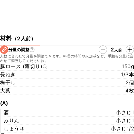
材料
（
2人前
）
2
分量の調整
人前
人数に合わせて分量を調整できます。料理の時間や火加減など、手順も分量に合
わせて調整してくださいね。
豚ロース (薄切り)
150g
長ねぎ
1/3本
梅干し
2個
大葉
4枚
(A)
酒
小さじ1
みりん
小さじ1
しょうゆ
小さじ1/2