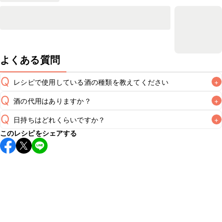
よくある質問
Q
レシピで使用している酒の種類を教えてください
+
Q
酒の代用はありますか？
+
A
Q
日持ちはどれくらいですか？
+
A
このレシピをシェアする
保存期間は冷蔵で翌日中が目安です。なるべくお早めにお召
し上がりください。

A
※日持ちは目安です。
こちら
の注意事項をご確認の上、正し