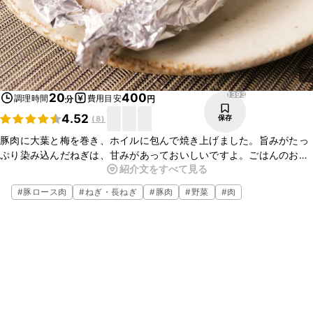
1393
20
400
調理時間
費用目安
分
円
4.52
保存
(
8
)
豚肉に大葉と梅を巻き、ホイルに包んで焼き上げました。旨みがたっ
ぷり染み込んだねぎは、甘みがあっておいしいですよ。ごはんのおか
紹介文をすべて見る
ずにはもちろん、お酒のおつまみにぴったりです。ぜひお試しくださ
いね。
#
豚ロース肉
#
ねぎ・長ねぎ
#
豚肉
#
野菜
#
肉