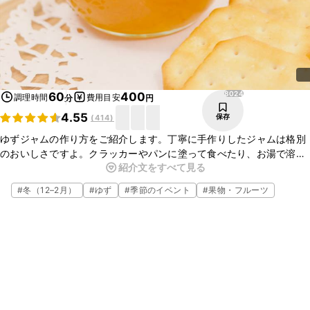
8024
60
400
調理時間
費用目安
分
円
4.55
保存
(
414
)
ゆずジャムの作り方をご紹介します。丁寧に手作りしたジャムは格別
のおいしさですよ。クラッカーやパンに塗って食べたり、お湯で溶い
紹介文をすべて見る
て柚子茶にするのもおすすめです。ぜひお試しくださいね。
#
冬（12–2月）
#
ゆず
#
季節のイベント
#
果物・フルーツ