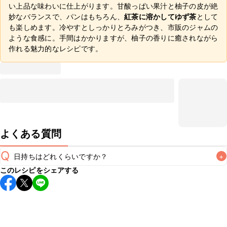
い上品な味わいに仕上がります。甘酸っぱい果汁と柚子の皮が絶
妙なバランスで、パンはもちろん、
紅茶に溶かしてゆず茶
として
も楽しめます。冷やすとしっかりとろみがつき、市販のジャムの
ような食感に。手間はかかりますが、柚子の香りに癒されながら
作れる魅力的なレシピです。
よくある質問
Q
日持ちはどれくらいですか？
+
このレシピをシェアする
保存期間は冷蔵で1週間が目安です。なるべくお早めにお召し
上がりください。

A
※日持ちは目安です。
こちら
の注意事項をご確認の上、正し