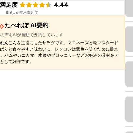
満足度
4.44
516
人の平均満足度
たべれぽ AI要約
ーの声をAIが自動で要約しています
れんこん
を主役にしたサラダです。マヨネーズと粒マスタード
ぱりと食べやすい味わいに。レンコンは変色を防ぐために酢水
ト。ハムやカニカマ、水菜やブロッコリーなどお好みの具材をア
として好評です。