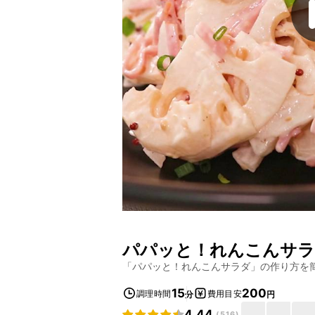
パパッと！れんこんサ
「
パパッと！れんこんサラダ
」の作り方を
15
200
調理時間
費用目安
分
円
4.44
(
516
)