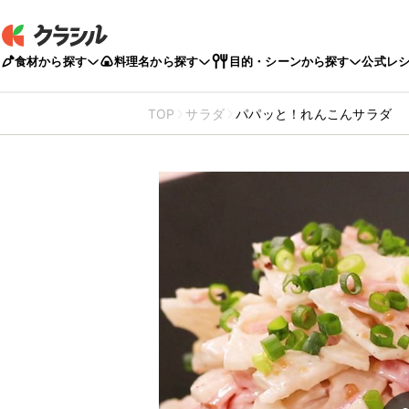
食材から探す
料理名から探す
目的・シーンから探す
公式レ
TOP
サラダ
パパッと！れんこんサラダ