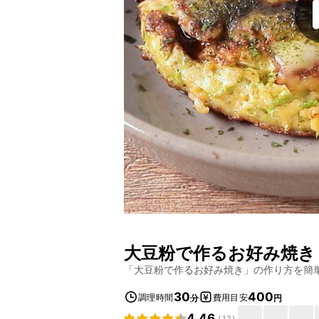
大豆粉で作るお好み焼き
「
大豆粉で作るお好み焼き
」の作り方を簡
30
400
調理時間
費用目安
分
円
4.46
(
12
)