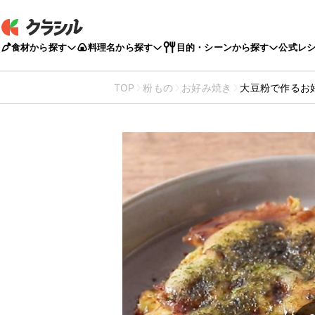
食材から探す
料理名から探す
目的・シーンから探す
公式レ
TOP
粉もの
お好み焼き
大豆粉で作るお