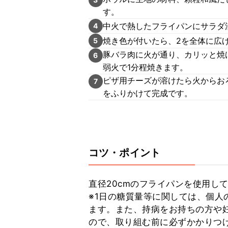
す。
中火で熱したフライパンにサラダ
4
焼き色が付いたら、2を全体に広
5
豚バラ肉に火が通り、カリッと焼
6
弱火で1分程焼きます。
ピザ用チーズが溶けたら火からお
7
をふりかけて完成です。
コツ・ポイント
直径20cmのフライパンを使用して
※1日の糖質量等に関しては、個人
ます。また、持病をお持ちの方や
ので、取り組む前に必ずかかりつ