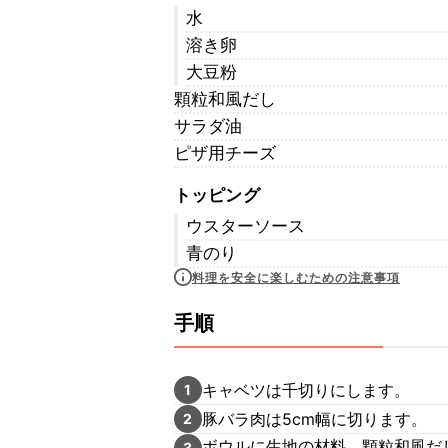
水
溶き卵
大豆粉
顆粒和風だし
サラダ油
ピザ用チーズ
トッピング
ウスターソース
青のり
料理を安全に楽しむための注意事項
手順
キャベツは千切りにします。
1
豚バラ肉は5cm幅に切ります。
2
ボウルに生地の材料、顆粒和風だ
3