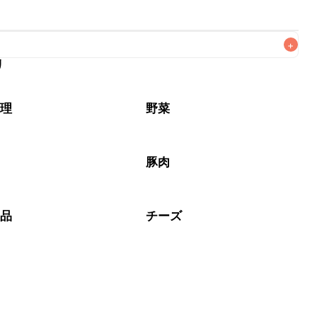
+
リ
なるべくお早めにお召し上がりください。

料理
野菜
豚肉
製品
チーズ