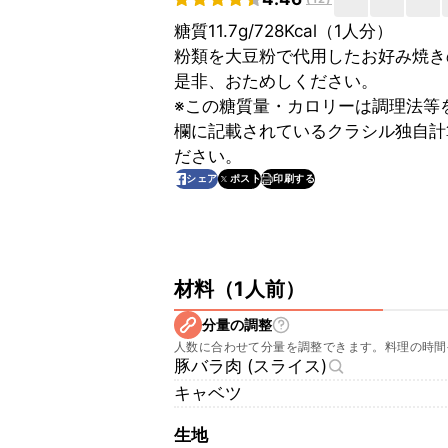
糖質11.7g/728Kcal（1人分）
粉類を大豆粉で代用したお好み焼き
是非、おためしください。
※この糖質量・カロリーは調理法等
欄に記載されているクラシル独自計
ださい。
印刷する
シェア
ポスト
材料
（
1人前
）
分量の調整
人数に合わせて分量を調整できます。料理の時間
豚バラ肉 (スライス)
キャベツ
生地