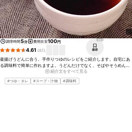
1860
5
100
調理時間
費用目安
分
円
4.61
保存
(
67
)
釜揚げうどんに合う、手作りつゆのレシピをご紹介します。自宅にあ
る調味料で簡単に作れますよ。うどんだけでなく、そばやそうめんの
紹介文をすべて見る
つゆにも使えるので、ぜひお試しくださいね。
#
つゆ・タレ
#
スープ・汁物
#
調味料