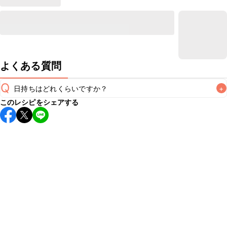
よくある質問
Q
日持ちはどれくらいですか？
+
このレシピをシェアする
保存期間は冷蔵で2~3日が目安です。なるべくお早めにお召
し上がりください。

A
※日持ちは目安です。
こちら
の注意事項をご確認の上、正し