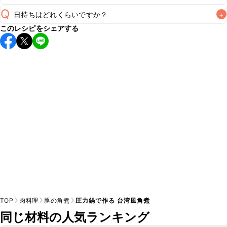
Q
日持ちはどれくらいですか？
+
A
このレシピをシェアする
保存期間は冷蔵で翌日中が目安です。なるべくお早めにお召
し上がりください。

A
※日持ちは目安です。
こちら
の注意事項をご確認の上、正し
TOP
肉料理
豚の角煮
圧力鍋で作る 台湾風角煮
同じ材料の人気ランキング