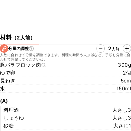
材料
（
2人前
）
2
分量の調整
人前
人数に合わせて分量を調整できます。料理の時間や火加減など、手順も分量に合
わせて調整してくださいね。
豚バラブロック肉
300g
ゆで卵
2個
長ねぎ
5cm
水
150ml
(A)
料理酒
大さじ3
しょうゆ
大さじ3
砂糖
大さじ1