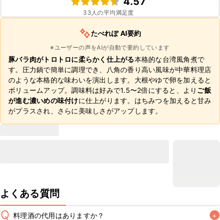
4.57
33
人の平均満足度
たべれぽ AI要約
※ユーザーの声をAIが自動で要約しています
豚バラ肉がトロトロに柔らかく仕上がる
本格的な台湾風角煮で
す。圧力鍋で簡単に調理でき、八角の香り高い風味が中華料理店
のような本格的な味わいを演出します。大根やゆで卵を加えると
ボリュームアップ。調味料は好みで1.5〜2倍にすると、より
ご飯
が進む濃いめの味付け
に仕上がります。はちみつを加えると甘み
がプラスされ、さらに美味しさがアップします。
よくある質問
Q
料理酒の代用はありますか？
+