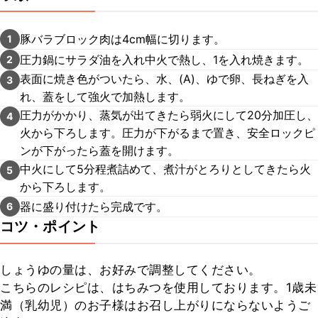
豚バラブロック肉は4cm幅に切ります。
1
圧力鍋にサラダ油を入れ中火で熱し、1を入れ焼きます。
2
表面に焼き色がついたら、水、(A)、ゆで卵、長ねぎを入
3
れ、蓋をして強火で加熱します。
圧力がかかり、蒸気が出てきたら弱火にして20分加圧し、
4
火から下ろします。圧力が下がるまで置き、安全ロックピ
ンが下がったら蓋を開けます。
中火にして5分程煮詰めて、煮汁がとろりとしてきたら火
5
から下ろします。
器に盛り付けたら完成です。
6
コツ・ポイント
しょうゆの量は、お好みで調整してください。

こちらのレシピは、はちみつを使用しております。1歳未
満（乳幼児）のお子様はお召し上がりにならないようご