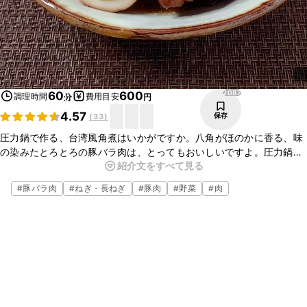
2087
60
600
調理時間
費用目安
分
円
4.57
保存
(
33
)
圧力鍋で作る、台湾風角煮はいかがですか。八角がほのかに香る、味
の染みたとろとろの豚バラ肉は、とってもおいしいですよ。圧力鍋で
紹介文をすべて見る
作ると、豚バラ肉がやわらかく仕上がるので、おすすめです。ぜひ
作ってみてください。
#
豚バラ肉
#
ねぎ・長ねぎ
#
豚肉
#
野菜
#
肉