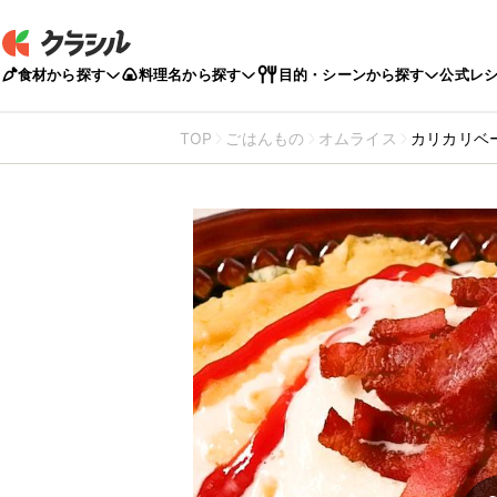
食材から探す
料理名から探す
目的・シーンから探す
公式レ
TOP
ごはんもの
オムライス
カリカリベ