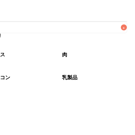
+
リ
がりいただくことをおすすめします。

タス
肉
ーコン
乳製品