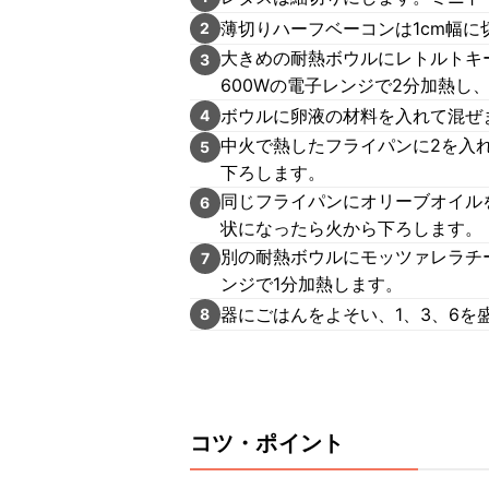
薄切りハーフベーコンは1cm幅に
2
大きめの耐熱ボウルにレトルトキ
3
600Wの電子レンジで2分加熱し
ボウルに卵液の材料を入れて混ぜ
4
中火で熱したフライパンに2を入
5
下ろします。
同じフライパンにオリーブオイル
6
状になったら火から下ろします。
別の耐熱ボウルにモッツァレラチ
7
ンジで1分加熱します。
器にごはんをよそい、1、3、6を
8
コツ・ポイント