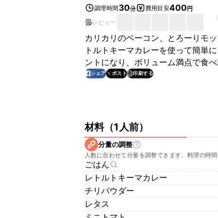
30
400
調理時間
費用目安
分
円
レビュー
カリカリのベーコン、とろーりモッ
トルトキーマカレーを使って簡単に
ントになり、ボリューム満点で食べ
印刷する
シェア
ポスト
材料
（
1人前
）
分量の調整
人数に合わせて分量を調整できます。料理の時間
ごはん
レトルトキーマカレー
チリパウダー
レタス
ミニトマト