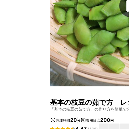
基本の枝豆の茹で方
レ
「
基本の枝豆の茹で方
」の作り方を簡単で
20
200
調理時間
費用目安
分
円
4.47
(
539
)