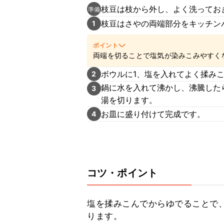
枝豆は枝から外し、よく洗ってお
準備
枝豆はさやの両端部分をキッチン
1
ポイント
両端を切ることで塩気が染みこみやすく
ボウルに1、塩を入れてよく揉み
2
鍋に水を入れて沸かし、沸騰した
3
湯を切ります。
お皿に盛り付けて完成です。
4
コツ・ポイント
塩を揉みこんでからゆでることで
ります。
