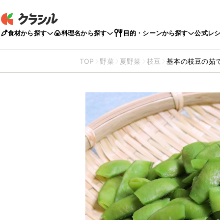
食材から探す
料理名から探す
目的・シーンから探す
公式レ
TOP
野菜
夏野菜
枝豆
基本の枝豆の茹