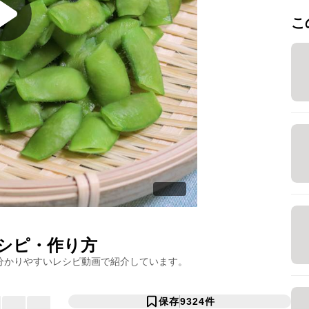
こ
シピ・作り方
分かりやすいレシピ動画で紹介しています。
保存
9324
件