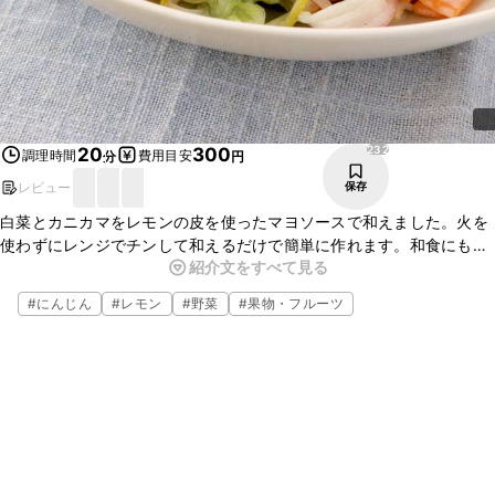
232
20
300
調理時間
費用目安
分
円
レビュー
保存
白菜とカニカマをレモンの皮を使ったマヨソースで和えました。火を
使わずにレンジでチンして和えるだけで簡単に作れます。和食にも洋
紹介文をすべて見る
食にも合わせやすいので、普段の夜ご飯にもう一品という時に、ぜひ
作ってみてくださいね。
#
にんじん
#
レモン
#
野菜
#
果物・フルーツ