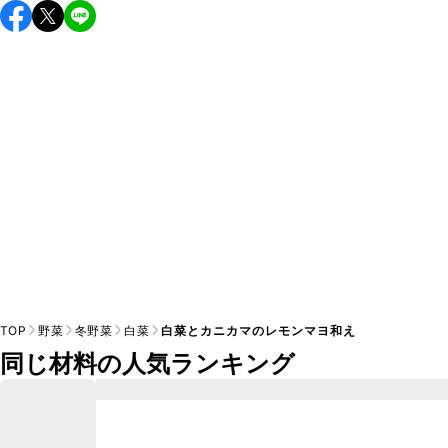
保存期間は冷蔵で当日中が目安です。なるべくお早めにお召
し上がりください。

A
※日持ちは目安です。
こちら
の注意事項をご確認の上、正し
TOP
野菜
冬野菜
白菜
白菜とカニカマのレモンマヨ和え
同じ材料の人気ランキング