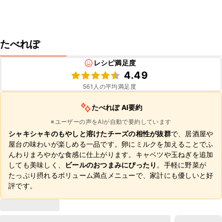
たべれぽ
レシピ満足度
4.49
561
人の平均満足度
たべれぽ AI要約
※ユーザーの声をAIが自動で要約しています
シャキシャキのもやしと溶けたチーズの相性が抜群
で、居酒屋や
屋台の味わいが楽しめる一品です。卵にミルクを加えることでふ
んわりまろやかな食感に仕上がります。キャベツや玉ねぎを追加
しても美味しく、
ビールのおつまみにぴったり
。手軽に野菜が
たっぷり摂れるボリューム満点メニューで、家計にも優しいと好
評です。