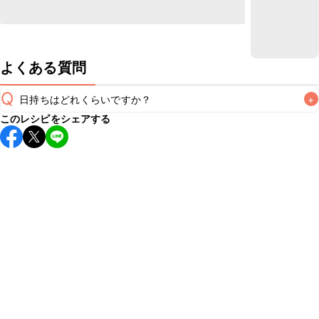
よくある質問
Q
日持ちはどれくらいですか？
+
このレシピをシェアする
保存期間は冷蔵で翌日中が目安です。なるべくお早めにお召
し上がりください。

A
※日持ちは目安です。
こちら
の注意事項をご確認の上、正し