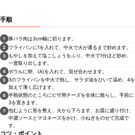
手順
豚バラ肉は3cm幅に切ります。
1
フライパンに1を入れて、中火で火が通るまで炒めます。
2
もやしを加えて塩こしょうをふり、中火で1分ほど炒め、
3
一度取り出します。
ボウルに卵、(A)を入れて、混ぜ合わせます。
4
3のフライパンを中火で熱し、サラダ油をひいて温め、4を
5
加えて薄く広げます。
半熟状態のところにピザ用チーズを全体に散らし、手前に
6
3を置きます。
包むように形を整え、火から下ろます。お皿に盛り付け、
7
中濃ソースとマヨネーズをかけ、小ねぎをのせて完成で
す。
コツ・ポイント