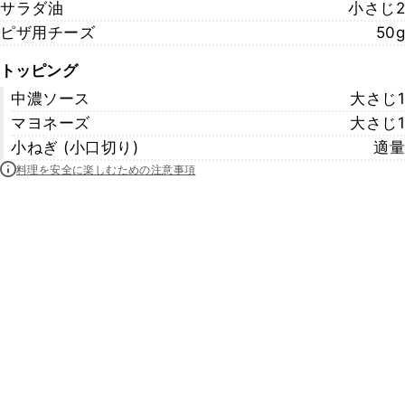
サラダ油
小さじ2
ピザ用チーズ
50g
トッピング
中濃ソース
大さじ1
マヨネーズ
大さじ1
小ねぎ (小口切り)
適量
料理を安全に楽しむための注意事項