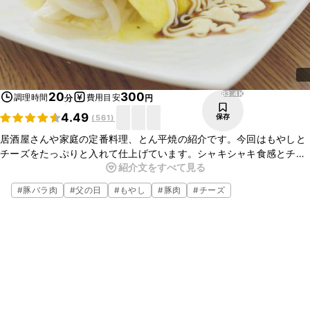
83.4K
20
300
調理時間
費用目安
分
円
4.49
保存
(
561
)
居酒屋さんや家庭の定番料理、とん平焼の紹介です。今回はもやしと
チーズをたっぷりと入れて仕上げています。シャキシャキ食感とチー
紹介文をすべて見る
ズのとろとろはシンプルだからこその美味しさです。簡単に作れるの
で、ぜひお試しください。
#
豚バラ肉
#
父の日
#
もやし
#
豚肉
#
チーズ