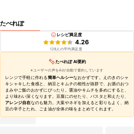
たべれぽ
レシピ満足度
4.26
128
人の平均満足度
たべれぽ AI要約
※ユーザーの声をAIが自動で要約しています
レンジで手軽に作れる
簡単ヘルシー
なおかずです。えのきのシャ
キシャキした食感と、納豆とキムチの相性が抜群で、お酒のおつ
まみやご飯のおかずにぴったり。醤油やキムチを多めにすると、
より味わい深くなります。豆腐にのせたり、パスタと和えたり、
アレンジ自在
なのも魅力。大葉やネギを加えると彩りもよく、納
豆の辛子とたれ、ごま油が全体の味をまとめてくれます。