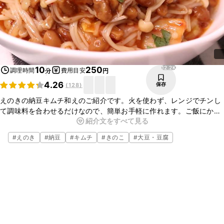
12.2K
10
250
調理時間
費用目安
分
円
4.26
保存
(
128
)
えのきの納豆キムチ和えのご紹介です。火を使わず、レンジでチンし
て調味料を合わせるだけなので、簡単お手軽に作れます。ご飯にかけ
紹介文をすべて見る
ても、麺に和えても美味しいです。お好みでいろいろ食べ方をアレン
ジしてみてくださいね！
#
えのき
#
納豆
#
キムチ
#
きのこ
#
大豆・豆腐