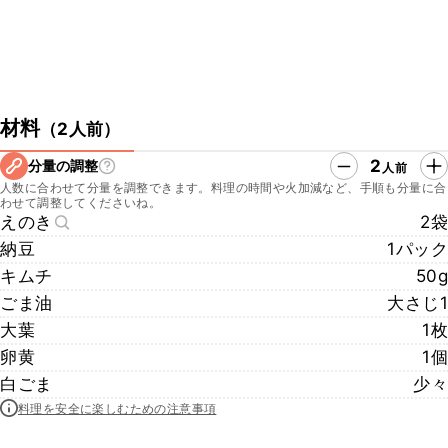
材料
（
2人前
）
2
分量の調整
人前
人数に合わせて分量を調整できます。料理の時間や火加減など、手順も分量に合
わせて調整してくださいね。
えのき
2袋
納豆
1パック
キムチ
50g
ごま油
大さじ1
大葉
1枚
卵黄
1個
白ごま
少々
料理を安全に楽しむための注意事項