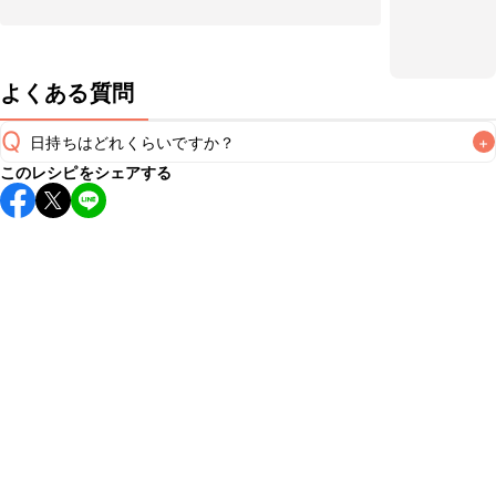
よくある質問
Q
日持ちはどれくらいですか？
+
このレシピをシェアする
保存期間は冷蔵で当日中が目安です。なるべくお早めにお召
し上がりください。

A
※日持ちは目安です。
こちら
の注意事項をご確認の上、正し