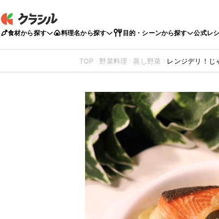
食材から探す
料理名から探す
目的・シーンから探す
公式レ
TOP
野菜料理
蒸し野菜
レンジデリ！じ