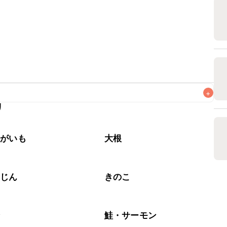
+
リ
なるべくお早めにお召し上がりください。

ゃがいも
大根
んじん
きのこ
介
鮭・サーモン