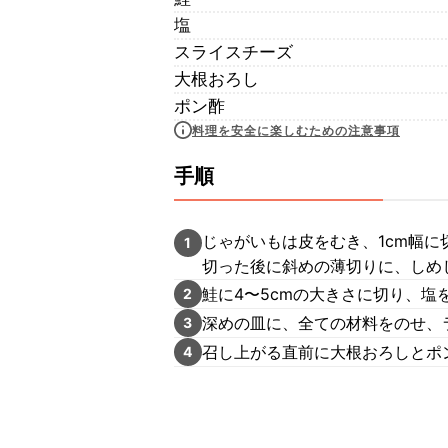
塩
スライスチーズ
大根おろし
ポン酢
料理を安全に楽しむための注意事項
手順
じゃがいもは皮をむき、1cm幅
1
切った後に斜めの薄切りに、しめ
鮭に4〜5cmの大きさに切り、
2
深めの皿に、全ての材料をのせ、ラ
3
召し上がる直前に大根おろしとポ
4