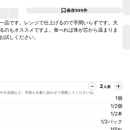
保存
999
件
一品です。レンジで仕上げるので手間いらずです。大
るのもオススメですよ。食べれば体が芯から温まりま
お試しください。
2
人前
や火加減など、手順も分量に合わせて調整してくださいね。
1個
1/2個
1/2本
1/2パック
1切れ