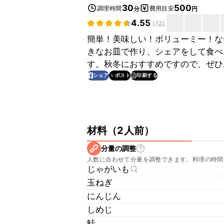
30
500
調理時間
費用目安
分
円
4.55
(
12
)
簡単！美味しい！ボリューミー！な
きなお皿で作り、シェアをして食べ
す。秋冬におすすめですので、ぜひ
印刷する
シェア
ポスト
材料
（
2人前
）
分量の調整
人数に合わせて分量を調整できます。料理の時間
じゃがいも
玉ねぎ
にんじん
しめじ
鮭