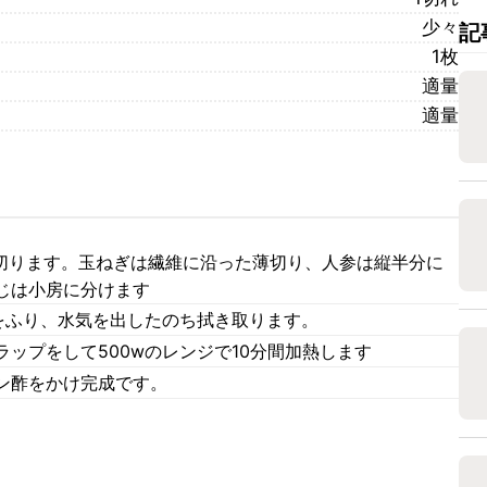
少々
記
1枚
適量
適量
に切ります。玉ねぎは繊維に沿った薄切り、人参は縦半分に
じは小房に分けます
塩をふり、水気を出したのち拭き取ります。
ップをして500wのレンジで10分間加熱します
ン酢をかけ完成です。