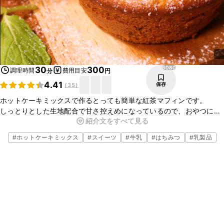
6080
30
300
調理時間
費用目安
分
円
4.41
保存
(
35
)
ホットケーキミックスで作るとっても簡単な紅茶マフィンです。
しっとりとした生地配合で甘さ控えめになっているので、おやつにだ
紹介文をすべて見る
けではなく、お食事マフィンとしても満足できる満腹感があります。
紅茶の香りと風味がたまらないマフィンです。
#
ホットケーキミックス
#
スイーツ
#
牛乳
#
はちみつ
#
乳製品