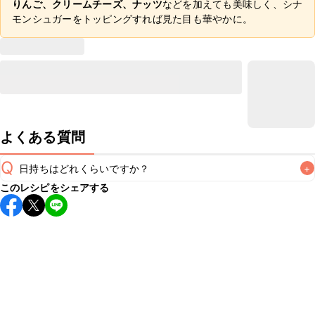
りんご、クリームチーズ、ナッツ
などを加えても美味しく、シナ
モンシュガーをトッピングすれば見た目も華やかに。
よくある質問
Q
日持ちはどれくらいですか？
+
このレシピをシェアする
保存期間は常温で2~3日が目安です。なるべくお早めにお召
し上がりください。

A
※日持ちは目安です。
こちら
の注意事項をご確認の上、正し