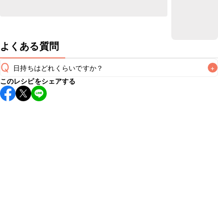
よくある質問
Q
日持ちはどれくらいですか？
+
このレシピをシェアする
こちらのレシピは出来たてをお召し上がりいただくことをお
すすめします。

A
※日持ちは目安です。
こちら
の注意事項をご確認の上、正し