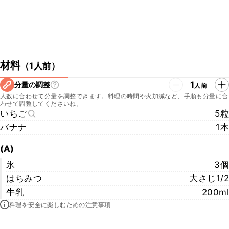
材料
（
1人前
）
1
分量の調整
人前
人数に合わせて分量を調整できます。料理の時間や火加減など、手順も分量に合
わせて調整してくださいね。
いちご
5粒
バナナ
1本
(A)
氷
3個
はちみつ
大さじ1/2
牛乳
200ml
料理を安全に楽しむための注意事項