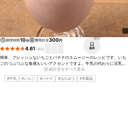
3169
10
300
調理時間
費用目安
分
円
4.61
保存
(
60
)
簡単、フレッシュないちごとバナナのスムージーのレシピです。いち
ごのつぶつぶな食感もいいアクセントですよ。牛乳の代わりに豆乳を
紹介文をすべて見る
使ったり、氷を入れず、いちごとバナナを凍らせてお作りいただいて
も、美味しく仕上がります。おやつにも朝ごはんの代わりにもぴった
#
牛乳
#
いちご
#
バナナ
#
はちみつ
#
乳製品
りです。