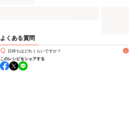
よくある質問
Q
日持ちはどれくらいですか？
+
このレシピをシェアする
保存期間は冷蔵で当日中が目安です。なるべくお早めにお召
し上がりください。

A
※日持ちは目安です。
こちら
の注意事項をご確認の上、正し