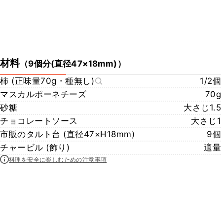
材料
（
9個分(直径47×18mm)
）
柿 (正味量70g・種無し)
1/2個
マスカルポーネチーズ
70g
砂糖
大さじ1.5
チョコレートソース
大さじ1
市販のタルト台 (直径47×H18mm)
9個
チャービル (飾り)
適量
料理を安全に楽しむための注意事項