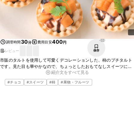
316
30
400
調理時間
費用目安
分
円
レビュー
保存
市販のタルトを使用して可愛くデコレーションした、柿のプチタルト
です。見た目も華やかなので、ちょっとしたおもてなしスイーツにオ
紹介文をすべて見る
ススメです。簡単なのに手が込んで見えるのもオススメですよ。是
非、気軽にお試し下さい。
#
チョコ
#
スイーツ
#
柿
#
果物・フルーツ