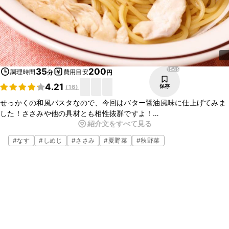
1549
35
200
調理時間
費用目安
分
円
4.21
保存
(
16
)
せっかくの和風パスタなので、今回はバター醤油風味に仕上げてみま
した！ささみや他の具材とも相性抜群ですよ！
紹介文をすべて見る
辛いものが苦手な方やお子さんがいるご家庭は鷹の爪はお好みで調整
して下さい。
#
なす
#
しめじ
#
ささみ
#
夏野菜
#
秋野菜
安くて、お手軽メニューなので、ランチに是非作ってみてはいかがで
しょうか