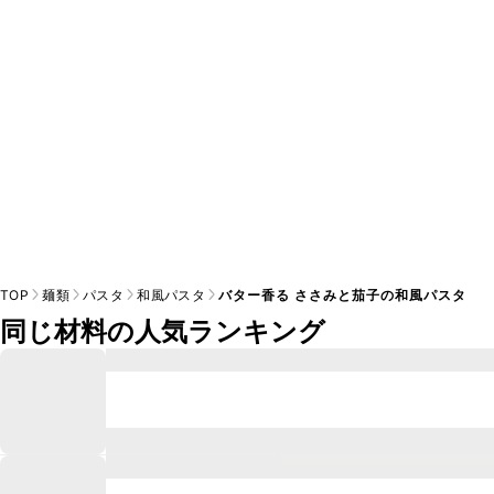
※日持ちは目安です。
こちら
の注意事項をご確認の上、正し
TOP
麺類
パスタ
和風パスタ
バター香る ささみと茄子の和風パスタ
同じ材料の人気ランキング