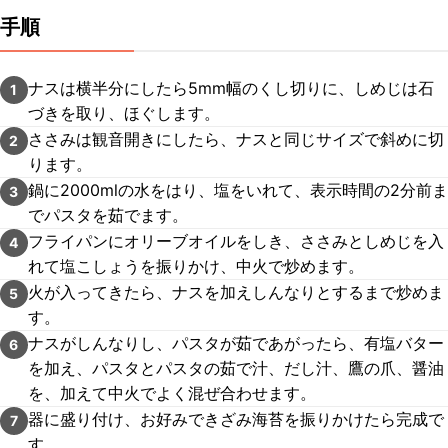
手順
ナスは横半分にしたら5mm幅のくし切りに、しめじは石
1
づきを取り、ほぐします。
ささみは観音開きにしたら、ナスと同じサイズで斜めに切
2
ります。
鍋に2000mlの水をはり、塩をいれて、表示時間の2分前ま
3
でパスタを茹でます。
フライパンにオリーブオイルをしき、ささみとしめじを入
4
れて塩こしょうを振りかけ、中火で炒めます。
火が入ってきたら、ナスを加えしんなりとするまで炒めま
5
す。
ナスがしんなりし、パスタが茹であがったら、有塩バター
6
を加え、パスタとパスタの茹で汁、だし汁、鷹の爪、醤油
を、加えて中火でよく混ぜ合わせます。
器に盛り付け、お好みできざみ海苔を振りかけたら完成で
7
す。