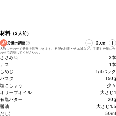
材料
（
2人前
）
2
分量の調整
人前
人数に合わせて分量を調整できます。料理の時間や火加減など、手順も分量に合
わせて調整してくださいね。
ささみ
2本
ナス
1本
しめじ
1/3パック
パスタ
150g
塩こしょう
少々
オリーブオイル
大さじ1
有塩バター
20g
醤油
大さじ1.5
だし汁
50ml