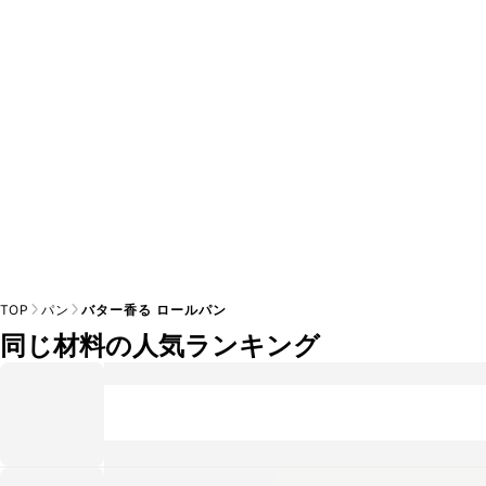
A
※日持ちは目安です。
こちら
の注意事項をご確認の上、正し
TOP
パン
バター香る ロールパン
同じ材料の人気ランキング