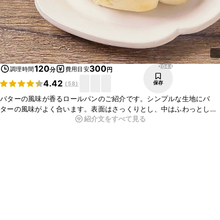
2044
120
300
調理時間
費用目安
分
円
4.42
保存
(
58
)
バターの風味が香るロールパンのご紹介です。シンプルな生地にバ
ターの風味がよく合います。表面はさっくりとし、中はふわっとした
紹介文をすべて見る
食感がたまらないおいしさです。手ごねで作るパンは少し手間はかか
りますがとてもおいしいですのでぜひ試してみてくださいね！