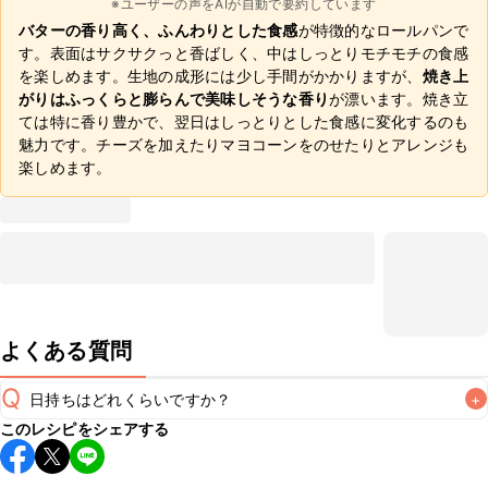
※ユーザーの声をAIが自動で要約しています
バターの香り高く、ふんわりとした食感
が特徴的なロールパンで
す。表面はサクサクっと香ばしく、中はしっとりモチモチの食感
を楽しめます。生地の成形には少し手間がかかりますが、
焼き上
がりはふっくらと膨らんで美味しそうな香り
が漂います。焼き立
ては特に香り豊かで、翌日はしっとりとした食感に変化するのも
魅力です。チーズを加えたりマヨコーンをのせたりとアレンジも
楽しめます。
よくある質問
Q
日持ちはどれくらいですか？
+
このレシピをシェアする
保存期間は常温で翌日中が目安です。なるべくお早めにお召
し上がりください。
