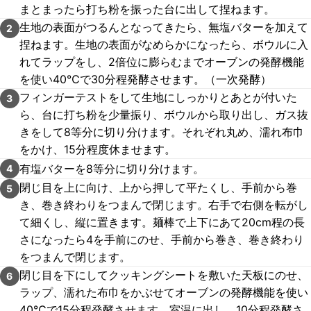
まとまったら打ち粉を振った台に出して捏ねます。
生地の表面がつるんとなってきたら、無塩バターを加えて
2
捏ねます。生地の表面がなめらかになったら、ボウルに入
れてラップをし、2倍位に膨らむまでオーブンの発酵機能
を使い40℃で30分程発酵させます。（一次発酵）
フィンガーテストをして生地にしっかりとあとが付いた
3
ら、台に打ち粉を少量振り、ボウルから取り出し、ガス抜
きをして8等分に切り分けます。それぞれ丸め、濡れ布巾
をかけ、15分程度休ませます。
有塩バターを8等分に切り分けます。
4
閉じ目を上に向け、上から押して平たくし、手前から巻
5
き、巻き終わりをつまんで閉じます。右手で右側を転がし
て細くし、縦に置きます。麺棒で上下にあて20cm程の長
さになったら4を手前にのせ、手前から巻き、巻き終わり
をつまんで閉じます。
閉じ目を下にしてクッキングシートを敷いた天板にのせ、
6
ラップ、濡れた布巾をかぶせてオーブンの発酵機能を使い
40℃で15分程発酵させます。室温に出し、10分程発酵さ