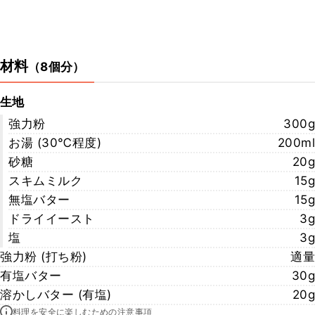
材料
（
8個分
）
生地
強力粉
300g
お湯 (30℃程度)
200ml
砂糖
20g
スキムミルク
15g
無塩バター
15g
ドライイースト
3g
塩
3g
強力粉 (打ち粉)
適量
有塩バター
30g
溶かしバター (有塩)
20g
料理を安全に楽しむための注意事項