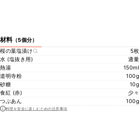
材料
（
5個分
）
桜の葉塩漬け
5枚
水 (塩抜き用)
適量
熱湯
150ml
道明寺粉
100g
砂糖
10g
食紅 (赤)
少々
つぶあん
100g
料理を安全に楽しむための注意事項