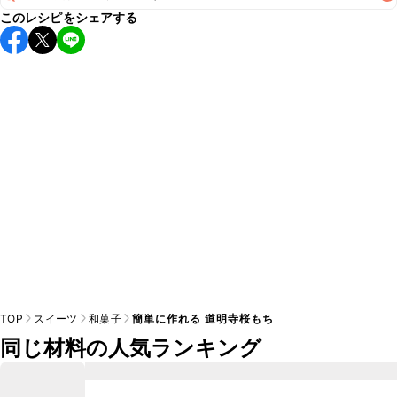
このレシピをシェアする
保存期間は常温で当日中が目安です。なるべくお早めにお召
し上がりください。

A
※日持ちは目安です。
こちら
の注意事項をご確認の上、正し
TOP
スイーツ
和菓子
簡単に作れる 道明寺桜もち
同じ材料の人気ランキング