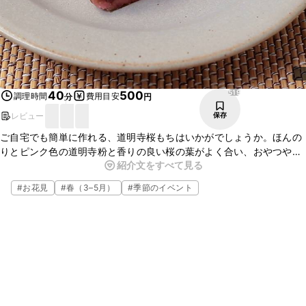
519
40
500
調理時間
費用目安
分
円
レビュー
保存
ご自宅でも簡単に作れる、道明寺桜もちはいかがでしょうか。ほんの
りとピンク色の道明寺粉と香りの良い桜の葉がよく合い、おやつやお
紹介文をすべて見る
茶請けにぴったりですよ。お花見のデザートにも最適なので、ぜひ
作ってみてくださいね。
#
お花見
#
春（3–5月）
#
季節のイベント