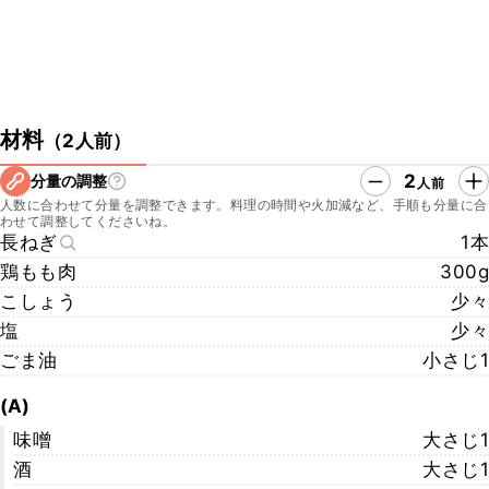
材料
（
2人前
）
2
分量の調整
人前
人数に合わせて分量を調整できます。料理の時間や火加減など、手順も分量に合
わせて調整してくださいね。
長ねぎ
1本
鶏もも肉
300g
こしょう
少々
塩
少々
ごま油
小さじ1
(A)
味噌
大さじ1
酒
大さじ1