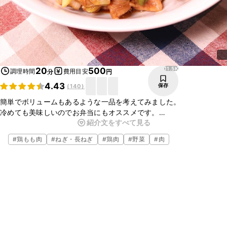
11.5K
20
500
調理時間
費用目安
分
円
4.43
保存
(
140
)
簡単でボリュームもあるような一品を考えてみました。
冷めても美味しいのでお弁当にもオススメです。
紹介文をすべて見る
丼としても美味しく食べられるので色々とアレンジが効きます！
鶏肉だけではなく、豚肉でもできるのでスーパーで特売のお肉があっ
#
鶏もも肉
#
ねぎ・長ねぎ
#
鶏肉
#
野菜
#
肉
たらぜひアレンジしてくださいね。