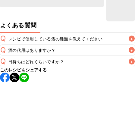
よくある質問
Q
レシピで使用している酒の種類を教えてください
+
Q
酒の代用はありますか？
+
A
Q
日持ちはどれくらいですか？
+
A
このレシピをシェアする
保存期間は冷蔵で翌日中が目安です。なるべくお早めにお召
し上がりください。

A
※日持ちは目安です。
こちら
の注意事項をご確認の上、正し