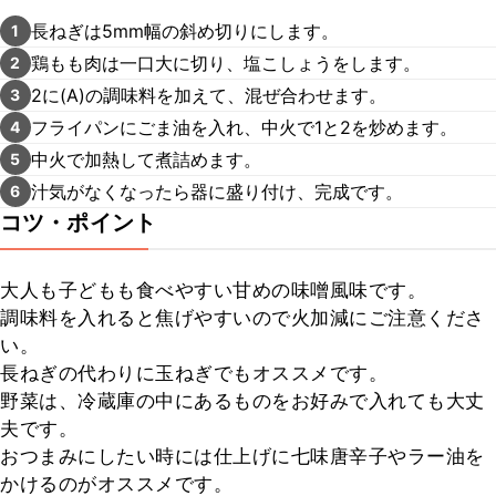
長ねぎは5mm幅の斜め切りにします。
1
鶏もも肉は一口大に切り、塩こしょうをします。
2
2に(A)の調味料を加えて、混ぜ合わせます。
3
フライパンにごま油を入れ、中火で1と2を炒めます。
4
中火で加熱して煮詰めます。
5
汁気がなくなったら器に盛り付け、完成です。
6
コツ・ポイント
大人も子どもも食べやすい甘めの味噌風味です。

調味料を入れると焦げやすいので火加減にご注意くださ
い。

長ねぎの代わりに玉ねぎでもオススメです。

野菜は、冷蔵庫の中にあるものをお好みで入れても大丈
夫です。

おつまみにしたい時には仕上げに七味唐辛子やラー油を
かけるのがオススメです。