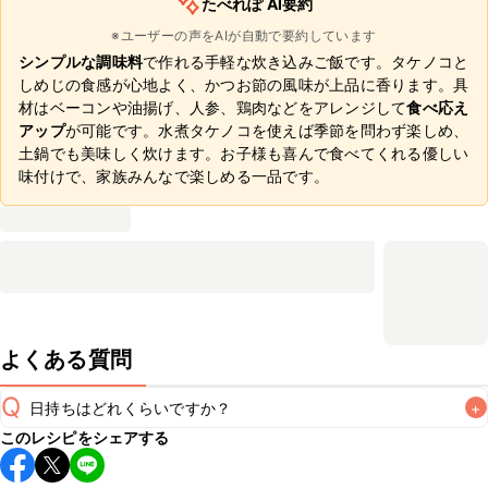
たべれぽ AI要約
※ユーザーの声をAIが自動で要約しています
シンプルな調味料
で作れる手軽な炊き込みご飯です。タケノコと
しめじの食感が心地よく、かつお節の風味が上品に香ります。具
材はベーコンや油揚げ、人参、鶏肉などをアレンジして
食べ応え
アップ
が可能です。水煮タケノコを使えば季節を問わず楽しめ、
土鍋でも美味しく炊けます。お子様も喜んで食べてくれる優しい
味付けで、家族みんなで楽しめる一品です。
よくある質問
Q
日持ちはどれくらいですか？
+
このレシピをシェアする
保存期間は冷蔵で当日中が目安です。なるべくお早めにお召
し上がりください。
