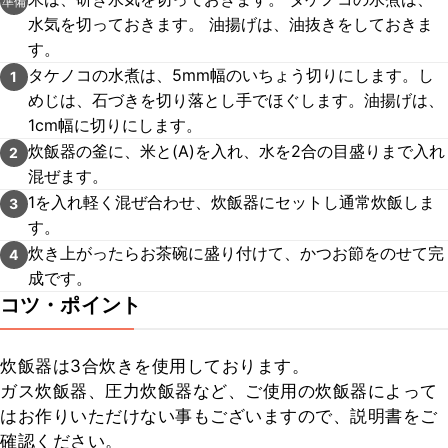
準備
水気を切っておきます。 油揚げは、油抜きをしておきま
す。
タケノコの水煮は、5mm幅のいちょう切りにします。し
1
めじは、石づきを切り落とし手でほぐします。油揚げは、
1cm幅に切りにします。
炊飯器の釜に、米と(A)を入れ、水を2合の目盛りまで入れ
2
混ぜます。
1を入れ軽く混ぜ合わせ、炊飯器にセットし通常炊飯しま
3
す。
炊き上がったらお茶碗に盛り付けて、かつお節をのせて完
4
成です。
コツ・ポイント
炊飯器は3合炊きを使用しております。

ガス炊飯器、圧力炊飯器など、ご使用の炊飯器によって
はお作りいただけない事もございますので、説明書をご
確認ください。
