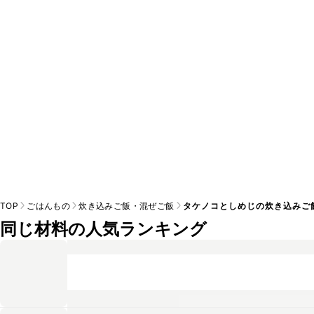
A
※日持ちは目安です。
こちら
の注意事項をご確認の上、正し
TOP
ごはんもの
炊き込みご飯・混ぜご飯
タケノコとしめじの炊き込みご
同じ材料の人気ランキング