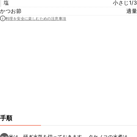
塩
小さじ1/3
かつお節
適量
料理を安全に楽しむための注意事項
手順
米は、研ぎ水気を切っておきます。 タケノコの水煮は、