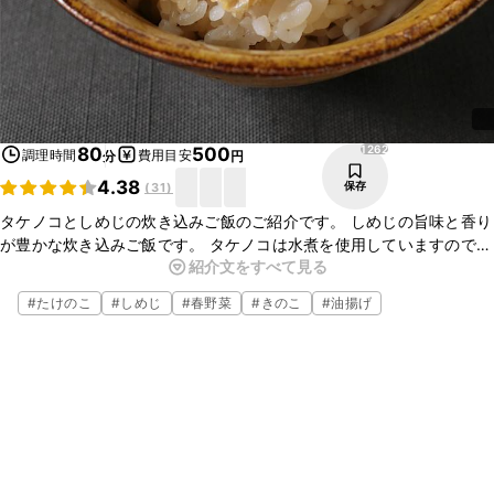
1262
80
500
調理時間
費用目安
分
円
4.38
保存
(
31
)
タケノコとしめじの炊き込みご飯のご紹介です。 しめじの旨味と香り
が豊かな炊き込みご飯です。 タケノコは水煮を使用していますので、
紹介文をすべて見る
下処理いらずで簡単に出来ますよ。材料も味付けもシンプルですの
で、是非作ってみてくださいね。
#
たけのこ
#
しめじ
#
春野菜
#
きのこ
#
油揚げ