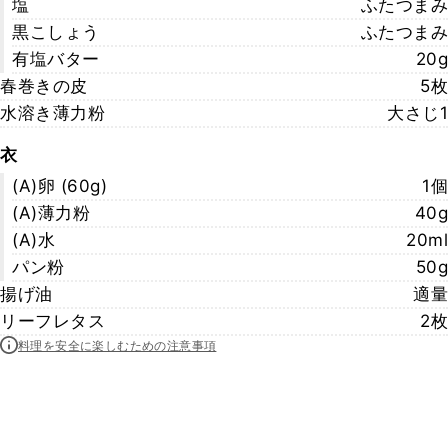
塩
ふたつまみ
黒こしょう
ふたつまみ
有塩バター
20g
春巻きの皮
5枚
水溶き薄力粉
大さじ1
衣
(A)卵 (60g)
1個
(A)薄力粉
40g
(A)水
20ml
パン粉
50g
揚げ油
適量
リーフレタス
2枚
料理を安全に楽しむための注意事項