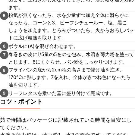
ます。
粉気が無くなったら、水を少量ずつ加え全体に滑らかに
5
なったら、コーンと3、ビーフシチュールー、塩、黒こ
しょうを加えます。とろみがついたら、火からおろしバッ
トに広げ粗熱を取ります。
ボウルに(A)を混ぜ合わせます。
6
春巻きの皮に1/5量の5をのせ包み、水溶き薄力粉を塗って
7
とじます。6にくぐらせ、パン粉をしっかりつけます。
フライパンの底から2cm程の高さまで揚げ油を注ぎ、
8
170℃に熱します。7を入れ、全体がきつね色になったら
油を切ります。
リーフレタスを敷いた器に盛り付けて完成です。
9
コツ・ポイント
茹で時間はパッケージに記載されている時間を目安にし
てください。
