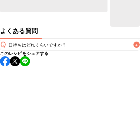
よくある質問
Q
日持ちはどれくらいですか？
+
このレシピをシェアする
こちらのレシピは出来たてをお召し上がりいただくことをお
すすめします。

A
※日持ちは目安です。
こちら
の注意事項をご確認の上、正し