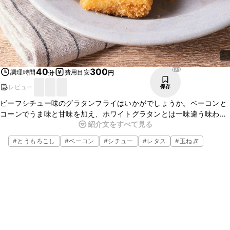
171
40
300
調理時間
費用目安
分
円
レビュー
保存
ビーフシチュー味のグラタンフライはいかがでしょうか。ベーコンと
コーンでうま味と甘味を加え、ホワイトグラタンとは一味違う味わい
紹介文をすべて見る
です。ごはんのおかずとしてはもちろん、おやつにもおすすめです。
ぜひ、お試しください。
#
とうもろこし
#
ベーコン
#
シチュー
#
レタス
#
玉ねぎ