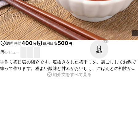
124
400
500
調理時間
費用目安
分
円
レビュー
保存
手作り梅日塩の紹介です。塩抜きをした梅干しを、裏ごししてお鍋で
練って作ります。程よい酸味と甘みがおいしく、ごはんとの相性が
紹介文をすべて見る
ぴったりな一品です。お肉やお魚との相性も良い、万能調味料です
よ。ぜひ作ってみてくださいね。