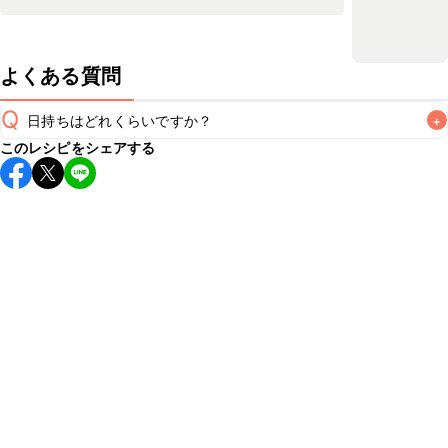
よくある質問
Q
日持ちはどれくらいですか？
+
このレシピをシェアする
保存期間は冷蔵で2~3日が目安です。なるべくお早めにお召
し上がりください。

A
※日持ちは目安です。
こちら
の注意事項をご確認の上、正し