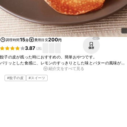
1607
15
200
調理時間
費用目安
分
円
3.87
保存
(
9
)
餃子の皮が残った時におすすめの、簡単おやつです。
パリッとした食感に、レモンのすっきりとした味とバターの風味が抜
紹介文をすべて見る
群のおいしさ。
レモンの酸味が効いた大人向けの味です。
#
餃子の皮
#
スイーツ
お子様向けにはレモン汁を水に代えて、グラニュー糖を増やすと甘く
なります。
小さなお子様でもできる簡単手順なので、一緒に作るのも楽しいです
よ。