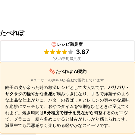
たべれぽ
レシピ満足度
3.87
9
人の平均満足度
たべれぽ AI要約
※ユーザーの声をAIが自動で要約しています
餃子の皮が余った時の救済レシピとして大人気です。
パリパリ・
サクサクの軽やかな食感
が病みつきになり、まるで洋菓子のよう
な上品な仕上がりに。バターの香ばしさとレモンの爽やかな風味
が絶妙にマッチして、おやつタイムを特別なひとときに変えてく
れます。焼き時間は
5分程度で様子を見ながら
調整するのがコツ
で、グラニュー糖を多めにすると甘みがしっかり感じられます。
減量中でも罪悪感なく楽しめる軽やかなスイーツです。