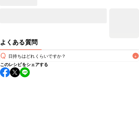
よくある質問
Q
日持ちはどれくらいですか？
+
このレシピをシェアする
保存期間は冷蔵で翌日中が目安です。なるべくお早めにお召
し上がりください。

A
※日持ちは目安です。
こちら
の注意事項をご確認の上、正し