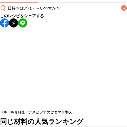
Q
日持ちはどれくらいですか？
+
このレシピをシェアする
保存期間は冷蔵で当日中が目安です。なるべくお早めにお召
し上がりください。

A
※日持ちは目安です。
こちら
の注意事項をご確認の上、正し
TOP
魚介料理
ナスとツナのごまマヨ和え
同じ材料の人気ランキング