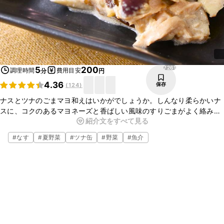
7261
5
200
調理時間
費用目安
分
円
4.36
保存
(
124
)
ナスとツナのごまマヨ和えはいかがでしょうか。しんなり柔らかいナ
スに、コクのあるマヨネーズと香ばしい風味のすりごまがよく絡み、
紹介文をすべて見る
とてもおいしいですよ。電子レンジで簡単に作れるので、あともう一
品ほしいときにもおすすめです。ぜひお試しくださいね。
#
なす
#
夏野菜
#
ツナ缶
#
野菜
#
魚介