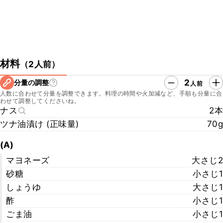
材料
（
2人前
）
2
分量の調整
人前
人数に合わせて分量を調整できます。料理の時間や火加減など、手順も分量に合
わせて調整してくださいね。
ナス
2本
ツナ油漬け (正味量)
70g
(A)
マヨネーズ
大さじ2
砂糖
小さじ1
しょうゆ
大さじ1
酢
小さじ1
ごま油
小さじ1