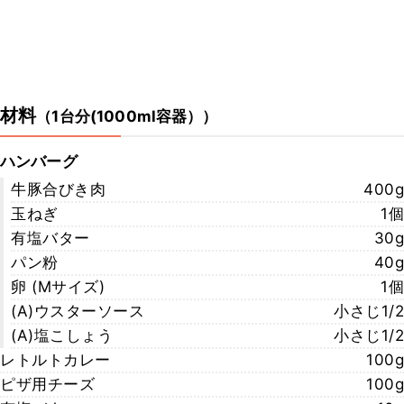
材料
（
1台分(1000ml容器）
）
ハンバーグ
牛豚合びき肉
400g
玉ねぎ
1個
有塩バター
30g
パン粉
40g
卵 (Mサイズ)
1個
(A)ウスターソース
小さじ1/2
(A)塩こしょう
小さじ1/2
レトルトカレー
100g
ピザ用チーズ
100g