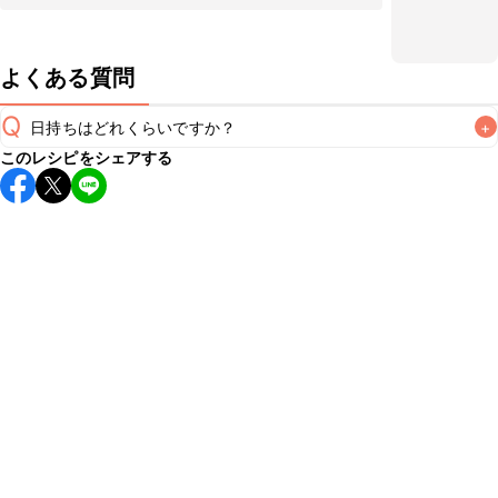
よくある質問
Q
日持ちはどれくらいですか？
+
このレシピをシェアする
保存期間は冷蔵で翌日中が目安です。なるべくお早めにお召
し上がりください。

A
※日持ちは目安です。
こちら
の注意事項をご確認の上、正し