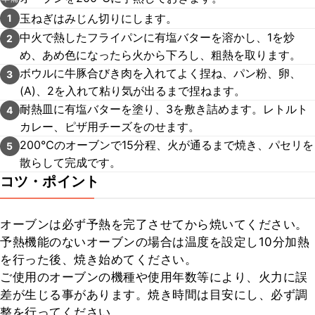
玉ねぎはみじん切りにします。
1
中火で熱したフライパンに有塩バターを溶かし、1を炒
2
め、あめ色になったら火から下ろし、粗熱を取ります。
ボウルに牛豚合びき肉を入れてよく捏ね、パン粉、卵、
3
(A)、2を入れて粘り気が出るまで捏ねます。
耐熱皿に有塩バターを塗り、3を敷き詰めます。レトルト
4
カレー、ピザ用チーズをのせます。
200℃のオーブンで15分程、火が通るまで焼き、パセリを
5
散らして完成です。
コツ・ポイント
オーブンは必ず予熱を完了させてから焼いてください。

予熱機能のないオーブンの場合は温度を設定し10分加熱
を行った後、焼き始めてください。

ご使用のオーブンの機種や使用年数等により、火力に誤
差が生じる事があります。焼き時間は目安にし、必ず調
整を行ってください。
