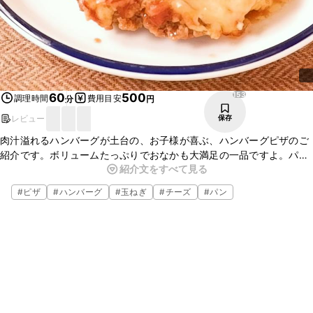
153
60
500
調理時間
費用目安
分
円
レビュー
保存
肉汁溢れるハンバーグが土台の、お子様が喜ぶ、ハンバーグピザのご
紹介です。ボリュームたっぷりでおなかも大満足の一品ですよ。パー
紹介文をすべて見る
ティーや、おもてなしにもぴったりなので、是非この機会に作ってみ
てくださいね。
#
ピザ
#
ハンバーグ
#
玉ねぎ
#
チーズ
#
パン