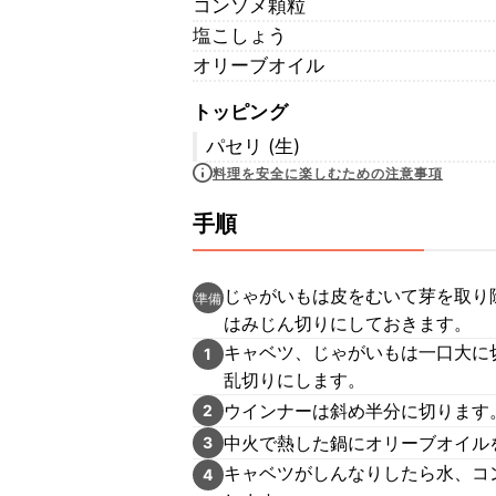
コンソメ顆粒
塩こしょう
オリーブオイル
トッピング
パセリ (生)
料理を安全に楽しむための注意事項
手順
じゃがいもは皮をむいて芽を取り
準備
はみじん切りにしておきます。
キャベツ、じゃがいもは一口大に
1
乱切りにします。
ウインナーは斜め半分に切ります
2
中火で熱した鍋にオリーブオイル
3
キャベツがしんなりしたら水、コ
4