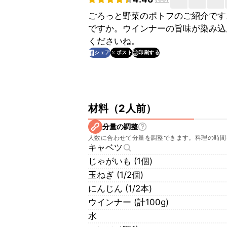
ごろっと野菜のポトフのご紹介です
ですか。ウインナーの旨味が染み込
くださいね。
印刷する
シェア
ポスト
材料
（
2人前
）
分量の調整
人数に合わせて分量を調整できます。料理の時間
キャベツ
じゃがいも (1個)
玉ねぎ (1/2個)
にんじん (1/2本)
ウインナー (計100g)
水