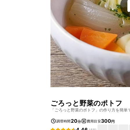
ごろっと野菜のポトフ
「
ごろっと野菜のポトフ
」の作り方を簡単
20
300
調理時間
費用目安
分
円
4.46
(
68
)