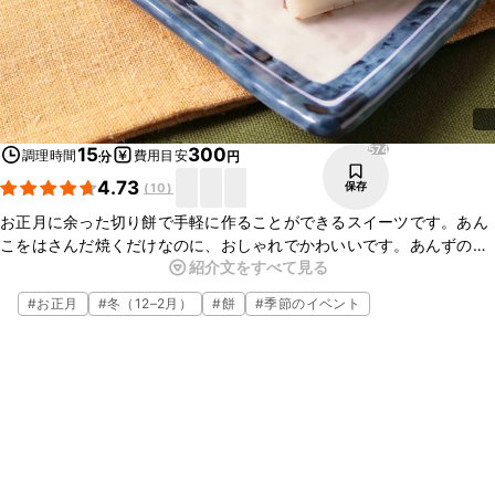
574
15
300
調理時間
費用目安
分
円
4.73
保存
(
10
)
お正月に余った切り餅で手軽に作ることができるスイーツです。あん
こをはさんだ焼くだけなのに、おしゃれでかわいいです。あんずの甘
紹介文をすべて見る
酸っぱさがアクセントになります。オレンジピールやイチゴなど他の
ドライフルーツでもおいしいです。
#
お正月
#
冬（12–2月）
#
餅
#
季節のイベント