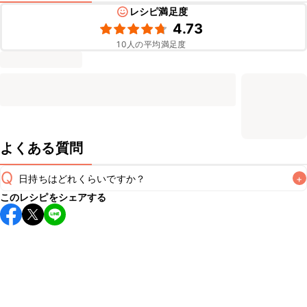
レシピ満足度
4.73
10
人の平均満足度
よくある質問
Q
日持ちはどれくらいですか？
+
このレシピをシェアする
こちらのレシピは出来たてをお召し上がりいただくことをお
すすめします。

A
※日持ちは目安です。
こちら
の注意事項をご確認の上、正し