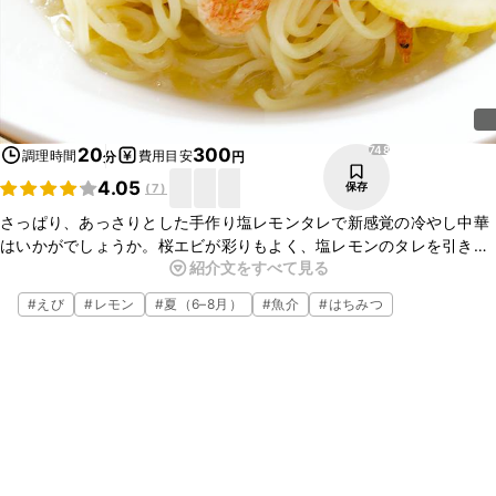
748
20
300
調理時間
費用目安
分
円
4.05
保存
(
7
)
さっぱり、あっさりとした手作り塩レモンタレで新感覚の冷やし中華
はいかがでしょうか。桜エビが彩りもよく、塩レモンのタレを引き立
紹介文をすべて見る
ててくれます。あっさりの中にうまみがしっかりとある冷やし中華な
ので、一度食べたらクセになる美味しい一品です。
#
えび
#
レモン
#
夏（6–8月）
#
魚介
#
はちみつ