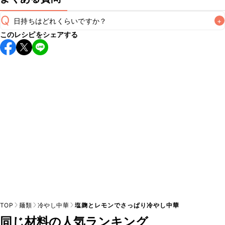
Q
日持ちはどれくらいですか？
+
このレシピをシェアする
こちらのレシピは出来たてをお召し上がりいただくことをお
すすめします。

A
※日持ちは目安です。
こちら
の注意事項をご確認の上、正し
TOP
麺類
冷やし中華
塩麹とレモンでさっぱり冷やし中華
同じ材料の人気ランキング