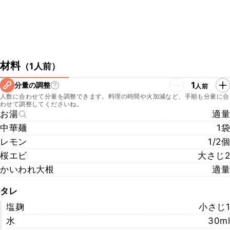
材料
（
1人前
）
1
分量の調整
人前
人数に合わせて分量を調整できます。料理の時間や火加減など、手順も分量に合
わせて調整してくださいね。
お湯
適量
中華麺
1袋
レモン
1/2個
桜エビ
大さじ2
かいわれ大根
適量
タレ
塩麹
小さじ1
水
30ml