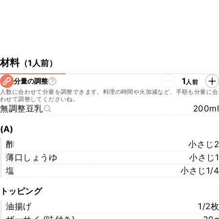
材料
（
1人前
）
1
分量の調整
人前
人数に合わせて分量を調整できます。料理の時間や火加減など、手順も分量に合
わせて調整してくださいね。
無調整豆乳
200ml
(A)
酢
小さじ2
薄口しょうゆ
小さじ1
塩
小さじ1/4
トッピング
油揚げ
1/2枚