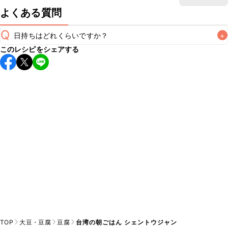
よくある質問
Q
日持ちはどれくらいですか？
+
このレシピをシェアする
保存期間は冷蔵で当日中が目安です。なるべくお早めにお召
し上がりください。

A
※日持ちは目安です。
こちら
の注意事項をご確認の上、正し
TOP
大豆・豆腐
豆腐
台湾の朝ごはん シェントウジャン