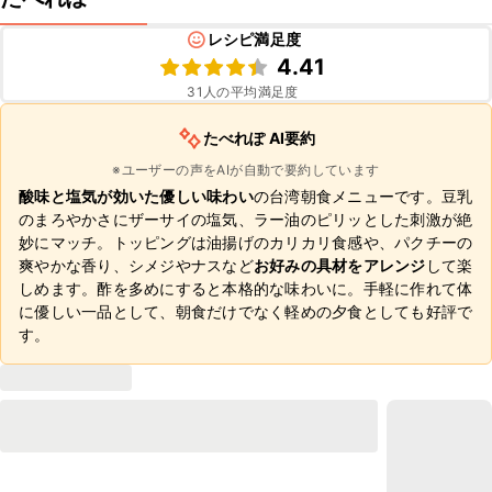
レシピ満足度
4.41
31
人の平均満足度
たべれぽ AI要約
※ユーザーの声をAIが自動で要約しています
酸味と塩気が効いた優しい味わい
の台湾朝食メニューです。豆乳
のまろやかさにザーサイの塩気、ラー油のピリッとした刺激が絶
妙にマッチ。トッピングは油揚げのカリカリ食感や、パクチーの
爽やかな香り、シメジやナスなど
お好みの具材をアレンジ
して楽
しめます。酢を多めにすると本格的な味わいに。手軽に作れて体
に優しい一品として、朝食だけでなく軽めの夕食としても好評で
す。