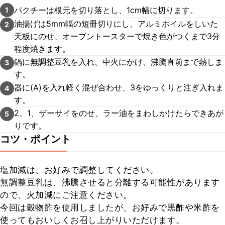
パクチーは根元を切り落とし、1cm幅に切ります。
1
油揚げは5mm幅の短冊切りにし、アルミホイルをしいた
2
天板にのせ、オーブントースターで焼き色がつくまで3分
程度焼きます。
鍋に無調整豆乳を入れ、中火にかけ、沸騰直前まで熱しま
3
す。
器に(A)を入れ軽く混ぜ合わせ、3をゆっくりと注ぎ入れま
4
す。
2、1、ザーサイをのせ、ラー油をまわしかけたらできあが
5
りです。
コツ・ポイント
塩加減は、お好みで調整してください。

無調整豆乳は、沸騰させると分離する可能性があります
ので、火加減にご注意ください。

今回は穀物酢を使用しましたが、お好みで黒酢や米酢を
使ってもおいしくお召し上がりいただけます。 
