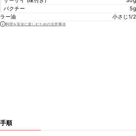
ザーサイ (味付き)
30g
パクチー
5g
ラー油
小さじ1/2
料理を安全に楽しむための注意事項
手順