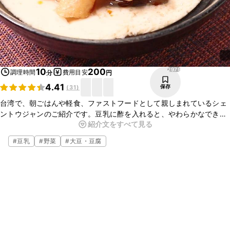
2979
10
200
調理時間
費用目安
分
円
4.41
保存
(
31
)
台湾で、朝ごはんや軽食、ファストフードとして親しまれているシェ
ントウジャンのご紹介です。豆乳に酢を入れると、やわらかなできた
紹介文をすべて見る
てのおぼろどうふのような食感になります。お粥のような感覚で、
とっても簡単にできるので、いろんなトッピングでおためしください
#
豆乳
#
野菜
#
大豆・豆腐
ね。