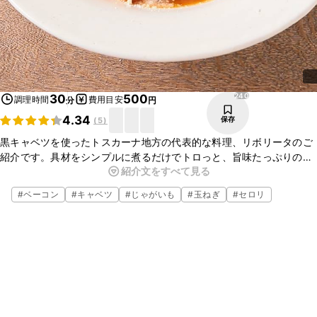
240
30
500
調理時間
費用目安
分
円
4.34
保存
(
5
)
黒キャベツを使ったトスカーナ地方の代表的な料理、リボリータのご
紹介です。具材をシンプルに煮るだけでトロっと、旨味たっぷりの
紹介文をすべて見る
スープになりますよ。スープが染みたパンがとてもおいしく、食べご
たえ十分な一品です。
#
ベーコン
#
キャベツ
#
じゃがいも
#
玉ねぎ
#
セロリ