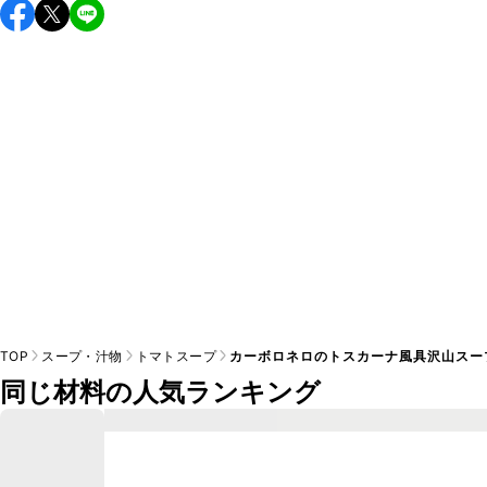
保存期間は冷蔵で翌日中が目安です。なるべくお早めにお召
し上がりください。

A
※日持ちは目安です。
こちら
の注意事項をご確認の上、正し
TOP
スープ・汁物
トマトスープ
カーボロネロのトスカーナ風具沢山スー
同じ材料の人気ランキング