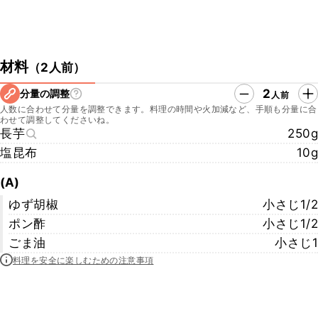
材料
（
2人前
）
2
分量の調整
人前
人数に合わせて分量を調整できます。料理の時間や火加減など、手順も分量に合
わせて調整してくださいね。
長芋
250g
塩昆布
10g
(A)
ゆず胡椒
小さじ1/2
ポン酢
小さじ1/2
ごま油
小さじ1
料理を安全に楽しむための注意事項