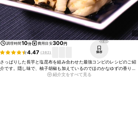
22.6K
10
300
調理時間
費用目安
分
円
4.47
保存
(
382
)
さっぱりした長芋と塩昆布を組み合わせた最強コンビのレシピのご紹
介です。隠し味で、柚子胡椒も加えているのでほのかなゆずの香りが
紹介文をすべて見る
口の中に広がり、さっぱりと味わっていただけます。とても簡単なの
で、今夜の前菜にいかがでしょうか？ぜひお試しください！