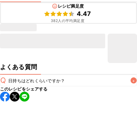
レシピ満足度
4.47
382
人の平均満足度
よくある質問
Q
日持ちはどれくらいですか？
+
このレシピをシェアする
保存期間は冷蔵で当日中が目安です。なるべくお早めにお召
し上がりください。

A
※日持ちは目安です。
こちら
の注意事項をご確認の上、正し