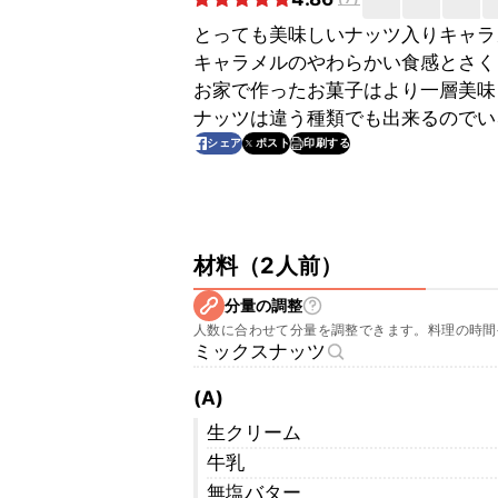
とっても美味しいナッツ入りキャラ
キャラメルのやわらかい食感とさく
お家で作ったお菓子はより一層美味
ナッツは違う種類でも出来るのでい
印刷する
シェア
ポスト
材料
（
2人前
）
分量の調整
人数に合わせて分量を調整できます。料理の時間
ミックスナッツ
(A)
生クリーム
牛乳
無塩バター