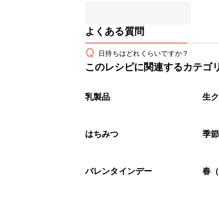
よくある質問
Q
日持ちはどれくらいですか？
このレシピに関連するカテゴ
保存期間は冷蔵で2~3日が目安です。
A
※日持ちは目安です。
こちら
乳製品
生
はちみつ
季
バレンタインデー
春（