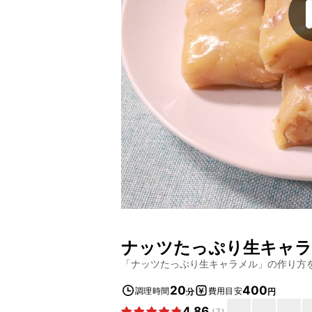
ナッツたっぷり生キャ
「
ナッツたっぷり生キャラメル
」の作り方
20
400
調理時間
費用目安
分
円
4.86
(
7
)