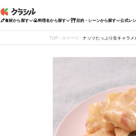
食材から探す
料理名から探す
目的・シーンから探す
公式レ
TOP
スイーツ
ナッツたっぷり生キャラメ