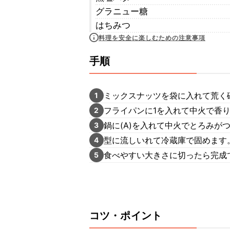
グラニュー糖
はちみつ
料理を安全に楽しむための注意事項
手順
ミックスナッツを袋に入れて荒く
1
フライパンに1を入れて中火で香
2
鍋に(A)を入れて中火でとろみが
3
型に流しいれて冷蔵庫で固めます
4
食べやすい大きさに切ったら完成
5
コツ・ポイント