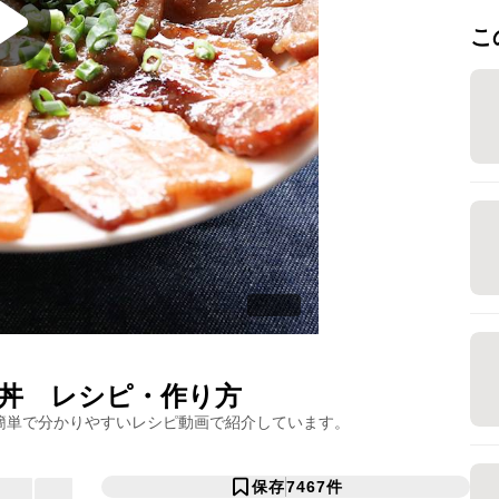
こ
丼
レシピ・作り方
簡単で分かりやすいレシピ動画で紹介しています。
保存
7467
件