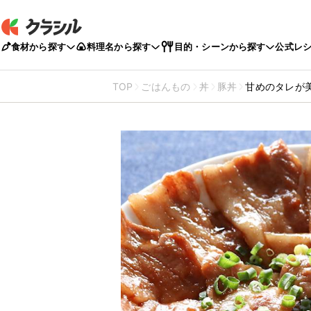
食材から探す
料理名から探す
目的・シーンから探す
公式レ
TOP
ごはんもの
丼
豚丼
甘めのタレが