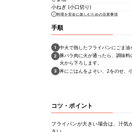
小ねぎ (小口切り)
料理を安全に楽しむための注意事項
手順
中火で熱したフライパンにごま油
1
豚バラ肉に火が通ったら、調味料
2
火から下ろします。
丼にごはんをよそい、2をのせ、
3
コツ・ポイント
フライパンが大きい場合は、汁気
さい。
