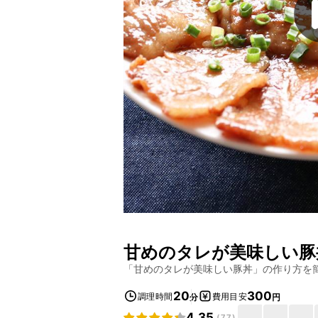
甘めのタレが美味しい豚
「
甘めのタレが美味しい豚丼
」の作り方を
20
300
調理時間
費用目安
分
円
4.35
(
77
)