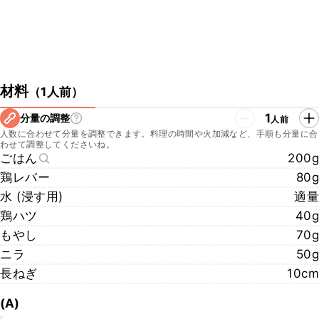
材料
（
1人前
）
1
分量の調整
人前
人数に合わせて分量を調整できます。料理の時間や火加減など、手順も分量に合
わせて調整してくださいね。
ごはん
200g
鶏レバー
80g
水 (浸す用)
適量
鶏ハツ
40g
もやし
70g
ニラ
50g
長ねぎ
10cm
(A)