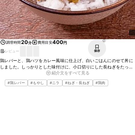
76
20
400
調理時間
費用目安
分
円
レビュー
保存
鶏レバーと、鶏ハツをカレー風味に仕上げ、白いごはんにのせて丼に
しました。しっかりとした味付けに、小口切りにした長ねぎをたっぷ
紹介文をすべて見る
りとのせることで食感も加わりとてもおいしいですよ。ぜひ作ってみ
てくださいね。
#
鶏レバー
#
もやし
#
ニラ
#
ねぎ・長ねぎ
#
鶏肉