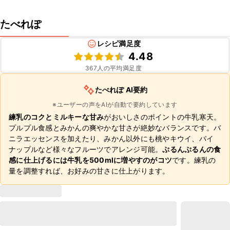
たべれぽ
レシピ満足度
4.48
367
人の平均満足度
たべれぽ AI要約
※ユーザーの声をAIが自動で要約しています
練乳のコクとミルキーな甘み
がおいしさのポイントの牛乳寒天。
プルプル食感とみかんの爽やかな甘さが絶妙なバランスです。バ
ニラエッセンスを加えたり、みかん以外にも桃やキウイ、パイ
ナップルなど様々なフルーツでアレンジ可能。
ぷるんぷるんの食
感に仕上げるには牛乳を500mlに増やすのがコツ
です。練乳の
量を調整すれば、お好みの甘さに仕上がります。