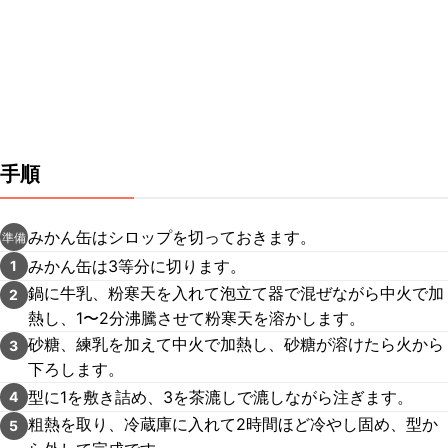
手順
みかん缶はシロップを切っておきます。
準備
みかん缶は3等分に切ります。
1
鍋に牛乳、粉寒天を入れて泡立て器で混ぜながら中火で加
2
熱し、1〜2分沸騰させて粉寒天を溶かします。
砂糖、練乳を加えて中火で加熱し、砂糖が溶けたら火から
3
下ろします。
型に1を敷き詰め、3を茶漉しで漉しながら注ぎます。
4
粗熱を取り、冷蔵庫に入れて2時間ほど冷やし固め、型か
5