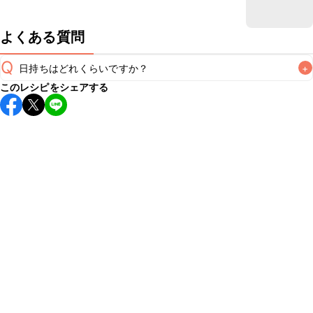
よくある質問
Q
日持ちはどれくらいですか？
+
このレシピをシェアする
保存期間は冷蔵で当日中が目安です。なるべくお早めにお召
し上がりください。

A
※日持ちは目安です。
こちら
の注意事項をご確認の上、正し