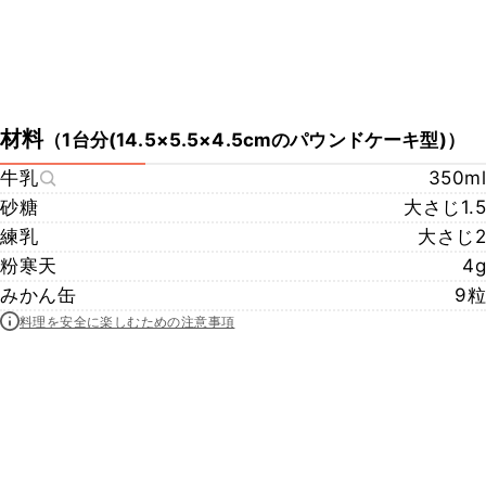
材料
（
1台分(14.5×5.5×4.5cmのパウンドケーキ型)
）
牛乳
350ml
砂糖
大さじ1.5
練乳
大さじ2
粉寒天
4g
みかん缶
9粒
料理を安全に楽しむための注意事項