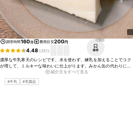
24.2K
160
200
調理時間
費用目安
分
円
4.48
保存
(
367
)
濃厚な牛乳寒天のレシピです。水を使わず、練乳を加えることでコク
が増して、ミルキーな味わいに仕上がります。みかん缶の代わりに、
紹介文をすべて見る
お好みのフルーツを加えてもおいしくお作りいただけますよ。ぜひお
試しくださいね。
#
牛乳
#
乳製品