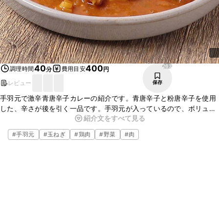
263
40
400
調理時間
費用目安
分
円
レビュー
保存
手羽元で激辛青唐辛子カレーの紹介です。青唐辛子と粉唐辛子を使用
した、辛さが後を引く一品です。手羽元が入っているので、ボリュー
紹介文をすべて見る
ムもありますよ。お好みの野菜を加えて、アレンジしてみてください
ね。ぜひお試しください。
#
手羽元
#
玉ねぎ
#
鶏肉
#
野菜
#
肉