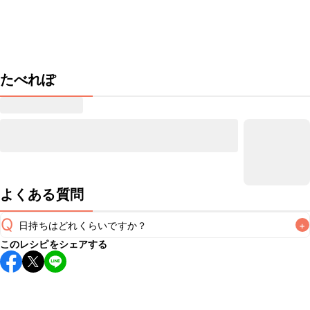
たべれぽ
よくある質問
Q
日持ちはどれくらいですか？
+
このレシピをシェアする
保存期間は冷蔵で翌日中が目安です。なるべくお早めにお召
し上がりください。

A
※日持ちは目安です。
こちら
の注意事項をご確認の上、正し