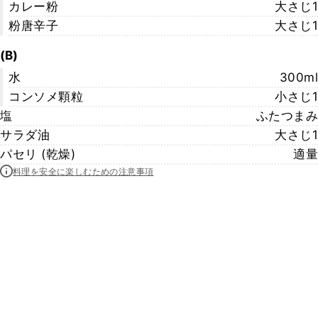
カレー粉
大さじ1
粉唐辛子
大さじ1
(B)
水
300ml
コンソメ顆粒
小さじ1
塩
ふたつまみ
サラダ油
大さじ1
パセリ (乾燥)
適量
料理を安全に楽しむための注意事項