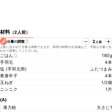
材料
（
2人前
）
2
分量の調整
人前
人数に合わせて分量を調整できます。料理の時間や火加減など、手順も分量に合
わせて調整してくださいね。
ごはん
180g
手羽元
4本
塩 (手羽元用)
ふたつまみ
青唐辛子
4本
玉ねぎ
1/2個
ニンニク
1片
(A)
薄力粉
大さじ1