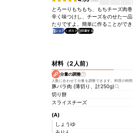
とろーりもちもち、もちチーズ肉巻
辛く味つけし、チーズをのせた一品
たりですよ。簡単に作ることができ
印刷する
シェア
ポスト
材料
（
2人前
）
分量の調整
人数に合わせて分量を調整できます。料理の時間
豚バラ肉 (薄切り、計250g)
切り餅
スライスチーズ
(A)
しょうゆ
みりん