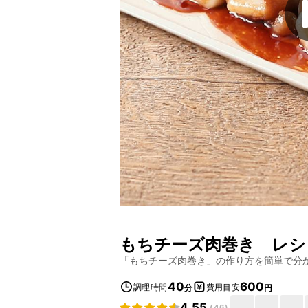
もちチーズ肉巻き
レシ
「
もちチーズ肉巻き
」の作り方を簡単で分
40
600
調理時間
費用目安
分
円
4.55
(
46
)