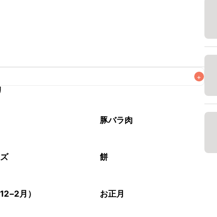
+
リ
がりいただくことをおすすめします。

肉
豚バラ肉
ーズ
餅
12–2月）
お正月