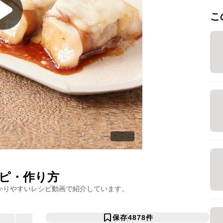
こ
ピ・作り方
かりやすいレシピ動画で紹介しています。
保存
4878
件