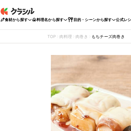
食材から探す
料理名から探す
目的・シーンから探す
公式レ
TOP
肉料理
肉巻き
もちチーズ肉巻き