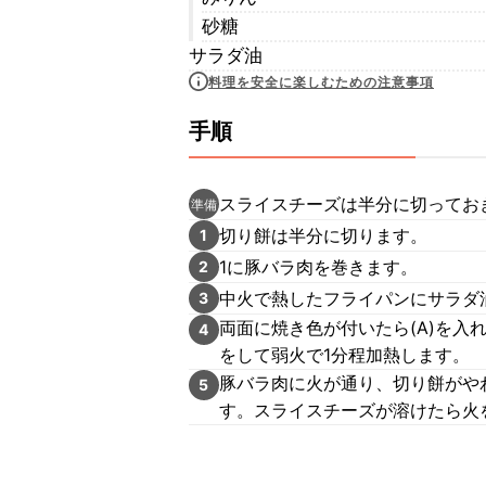
砂糖
サラダ油
料理を安全に楽しむための注意事項
手順
スライスチーズは半分に切ってお
準備
切り餅は半分に切ります。
1
1に豚バラ肉を巻きます。
2
中火で熱したフライパンにサラダ
3
両面に焼き色が付いたら(A)を
4
をして弱火で1分程加熱します。
豚バラ肉に火が通り、切り餅がや
5
す。スライスチーズが溶けたら火