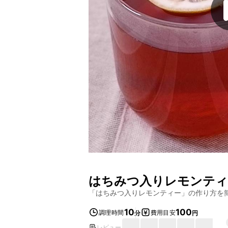
はちみつ入りレモンティ
「
はちみつ入りレモンティー
」の作り方を
10
100
調理時間
費用目安
分
円
レビュー