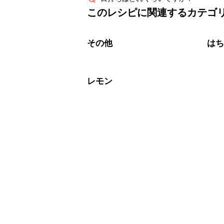
このレシピに関連するカテゴ
こちらのレシピは出来たてをお召し上
A
※日持ちは目安です。
こちら
その他
は
レモン